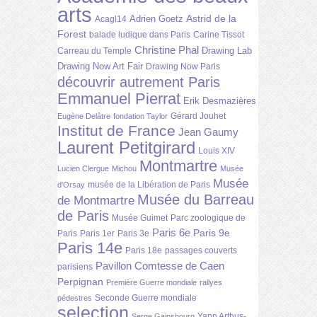
arts
Astrid de la
Adrien Goetz
Acagl14
Forest
balade ludique dans Paris
Carine Tissot
Christine Phal
Drawing Lab
Carreau du Temple
Drawing Now Art Fair
Drawing Now Paris
découvrir autrement Paris
Emmanuel Pierrat
Erik Desmazières
Gérard Jouhet
Eugène Delâtre
fondation Taylor
Institut de France
Jean Gaumy
Laurent Petitgirard
Louis XIV
Montmartre
Lucien Clergue
Michou
Musée
Musée
musée de la Libération de Paris
d'Orsay
Musée du Barreau
de Montmartre
de Paris
Musée Guimet
Parc zoologique de
Paris 6e
Paris 9e
Paris
Paris 1er
Paris 3e
Paris 14e
Paris 18e
passages couverts
Pavillon Comtesse de Caen
parisiens
Perpignan
Première Guerre mondiale
rallyes
Seconde Guerre mondiale
pédestres
selection
Yann Arthus-
Serge Gainsbourg