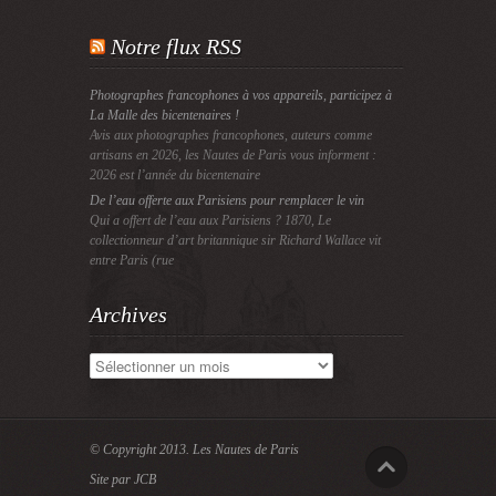
Notre flux RSS
Photographes francophones à vos appareils, participez à
La Malle des bicentenaires !
Avis aux photographes francophones, auteurs comme
artisans en 2026, les Nautes de Paris vous informent :
2026 est l’année du bicentenaire
De l’eau offerte aux Parisiens pour remplacer le vin
Qui a offert de l’eau aux Parisiens ? 1870, Le
collectionneur d’art britannique sir Richard Wallace vit
entre Paris (rue
Archives
Archives
© Copyright 2013.
Les Nautes de Paris
Site par JCB