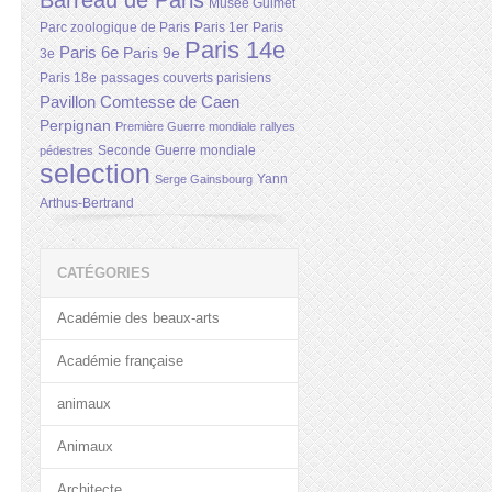
Barreau de Paris
Musée Guimet
Parc zoologique de Paris
Paris 1er
Paris
Paris 14e
Paris 6e
Paris 9e
3e
Paris 18e
passages couverts parisiens
Pavillon Comtesse de Caen
Perpignan
Première Guerre mondiale
rallyes
Seconde Guerre mondiale
pédestres
selection
Yann
Serge Gainsbourg
Arthus-Bertrand
CATÉGORIES
Académie des beaux-arts
Académie française
animaux
Animaux
Architecte