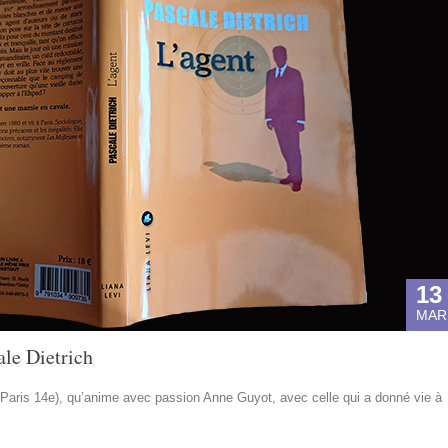
13
MAR
ale Dietrich
x (Paris 14e), qu’anime avec passion Anne Guyot, avec celle qui a donné vie à