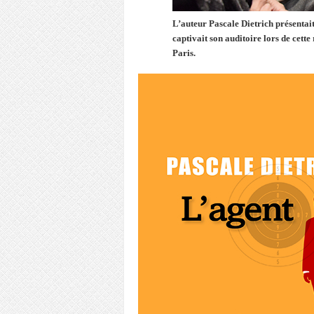
L’auteur Pascale Dietrich présentai
captivait son auditoire lors de cett
Paris.