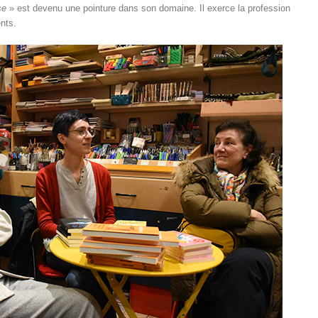
se
» est devenu une pointure dans son domaine. Il exerce la profession
ents.