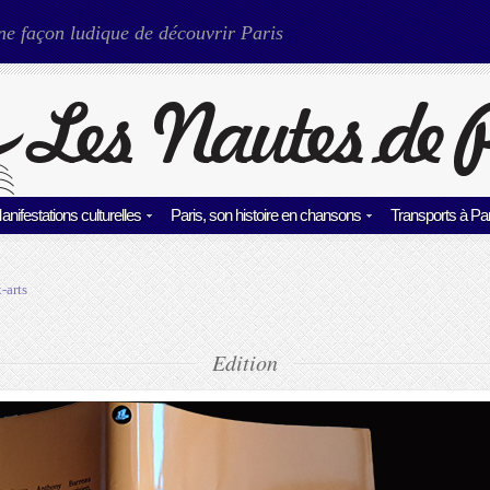
ne façon ludique de découvrir Paris
anifestations culturelles
Paris, son histoire en chansons
Transports à Par
-arts
Edition