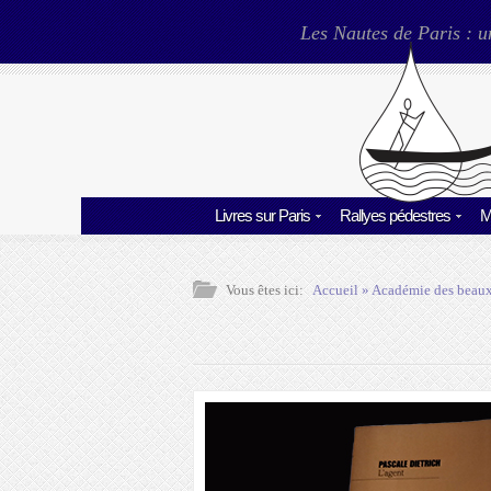
Les Nautes de Paris : u
Livres sur Paris
Rallyes pédestres
M
Vous êtes ici:
Accueil
»
Académie des beaux