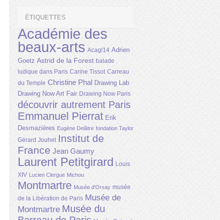
ÉTIQUETTES
Académie des
beaux-arts
Adrien
Acagl14
Astrid de la Forest
Goetz
balade
ludique dans Paris
Carine Tissot
Carreau
Christine Phal
Drawing Lab
du Temple
Drawing Now Art Fair
Drawing Now Paris
découvrir autrement Paris
Emmanuel Pierrat
Erik
Desmazières
Eugène Delâtre
fondation Taylor
Institut de
Gérard Jouhet
France
Jean Gaumy
Laurent Petitgirard
Louis
XIV
Lucien Clergue
Michou
Montmartre
musée
Musée d'Orsay
Musée de
de la Libération de Paris
Musée du
Montmartre