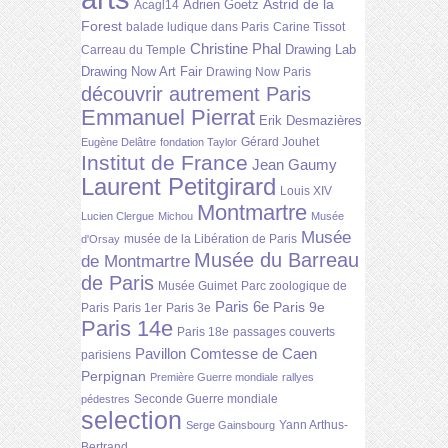
Astrid de la
Adrien Goetz
Acagl14
Forest
balade ludique dans Paris
Carine Tissot
Christine Phal
Drawing Lab
Carreau du Temple
Drawing Now Art Fair
Drawing Now Paris
découvrir autrement Paris
Emmanuel Pierrat
Erik Desmazières
Gérard Jouhet
Eugène Delâtre
fondation Taylor
Institut de France
Jean Gaumy
Laurent Petitgirard
Louis XIV
Montmartre
Lucien Clergue
Michou
Musée
Musée
musée de la Libération de Paris
d'Orsay
Musée du Barreau
de Montmartre
de Paris
Musée Guimet
Parc zoologique de
Paris 6e
Paris 9e
Paris
Paris 1er
Paris 3e
Paris 14e
Paris 18e
passages couverts
Pavillon Comtesse de Caen
parisiens
Perpignan
Première Guerre mondiale
rallyes
Seconde Guerre mondiale
pédestres
selection
Yann Arthus-
Serge Gainsbourg
Bertrand