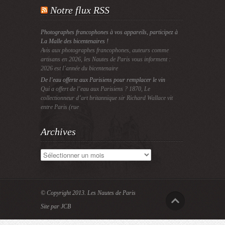
Notre flux RSS
Photographes francophones à vos appareils, participez à
La Malle des bicentenaires !
Avis aux photographes francophones, auteurs comme
artisans en 2026, les Nautes de Paris vous informent :
2026 est l’année du bicentenaire
De l’eau offerte aux Parisiens pour remplacer le vin
Qui a offert de l’eau aux Parisiens ? 1870, Le
collectionneur d’art britannique sir Richard Wallace vit
entre Paris (rue
Archives
Archives
© Copyright 2013.
Les Nautes de Paris
Site par JCB