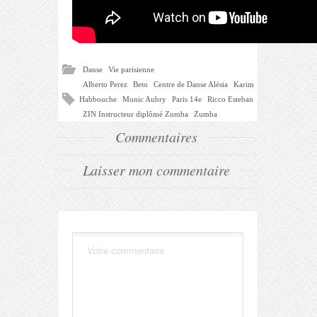
Danse
Vie parisienne
Alberto Perez
Beto
Centre de Danse Alésia
Karim
Habbouche
Monic Aubry
Paris 14e
Ricco Esteban
ZIN Instructeur diplômé Zumba
Zumba
Commentaires
Laisser mon commentaire