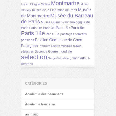
Montmartre
Lucien Clergue
Michou
Musée
Musée
musée de la Libération de Paris
d'Orsay
Musée du Barreau
de Montmartre
de Paris
Musée Guimet
Parc zoologique de
Paris 6e
Paris 9e
Paris
Paris 1er
Paris 3e
Paris 14e
Paris 18e
passages couverts
Pavillon Comtesse de Caen
parisiens
Perpignan
Première Guerre mondiale
rallyes
Seconde Guerre mondiale
pédestres
selection
Yann Arthus-
Serge Gainsbourg
Bertrand
CATÉGORIES
Académie des beaux-arts
Académie française
animaux