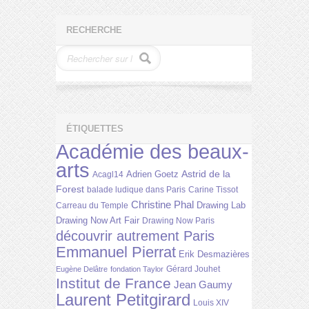
RECHERCHE
ÉTIQUETTES
Académie des beaux-
arts
Astrid de la
Adrien Goetz
Acagl14
Forest
balade ludique dans Paris
Carine Tissot
Christine Phal
Drawing Lab
Carreau du Temple
Drawing Now Art Fair
Drawing Now Paris
découvrir autrement Paris
Emmanuel Pierrat
Erik Desmazières
Gérard Jouhet
Eugène Delâtre
fondation Taylor
Institut de France
Jean Gaumy
Laurent Petitgirard
Louis XIV