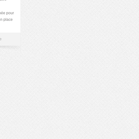
née pour
ion place
e