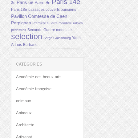
Paris 14e
Paris 6e
Paris 9e
3e
Paris 18e
passages couverts parisiens
Pavillon Comtesse de Caen
Perpignan
Première Guerre mondiale
rallyes
Seconde Guerre mondiale
pédestres
selection
Yann
Serge Gainsbourg
Arthus-Bertrand
CATÉGORIES
Académie des beaux-arts
Académie française
animaux
Animaux
Architecte
Artisanat