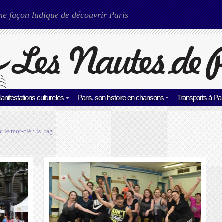
ne façon ludique de découvrir Paris
anifestations culturelles
Paris, son histoire en chansons
Transports à Par
c le mot-clé :
is_tag