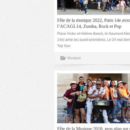
Fête de la musique 2022, Paris 14e ave
l’ACAGL14, Zumba, Rock et Pop
Place Victor et Hélène Basch, le Gaumont Alés
14e) aime les avant-premières. Le 24 mai der
Top Gun
Musique
Fête de la Musique 2018, gros plan sur