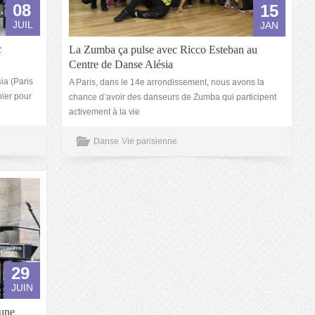
08
15
JUIL
JAN
c
La Zumba ça pulse avec Ricco Esteban au
Centre de Danse Alésia
ia (Paris
A Paris, dans le 14e arrondissement, nous avons la
nier pour
chance d’avoir des danseurs de Zumba qui participent
activement à la vie
Danse
Vie parisienne
29
JUIN
 une