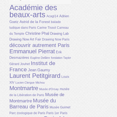
Académie des
beaux-arts
Adrien
Acagl14
Astrid de la Forest
Goetz
balade
ludique dans Paris
Carine Tissot
Carreau
Christine Phal
Drawing Lab
du Temple
Drawing Now Art Fair
Drawing Now Paris
découvrir autrement Paris
Emmanuel Pierrat
Erik
Desmazières
Eugène Delâtre
fondation Taylor
Institut de
Gérard Jouhet
France
Jean Gaumy
Laurent Petitgirard
Louis
XIV
Lucien Clergue
Michou
Montmartre
musée
Musée d'Orsay
Musée de
de la Libération de Paris
Musée du
Montmartre
Barreau de Paris
Musée Guimet
Parc zoologique de Paris
Paris 1er
Paris