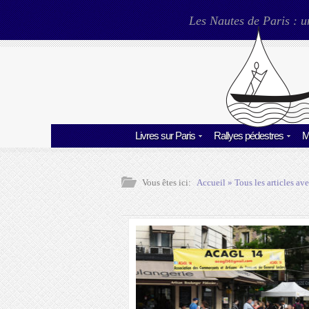
Les Nautes de Paris : u
Livres sur Paris
Rallyes pédestres
M
Vous êtes ici:
Accueil
» Tous les articles ave