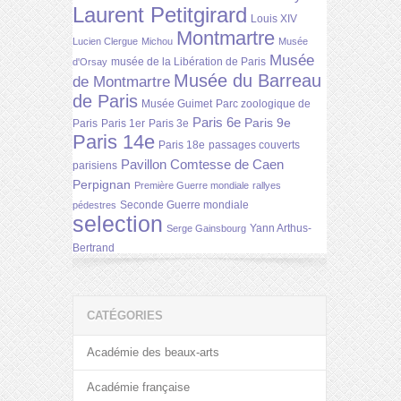
Laurent Petitgirard
Louis XIV
Montmartre
Lucien Clergue
Michou
Musée
Musée
musée de la Libération de Paris
d'Orsay
Musée du Barreau
de Montmartre
de Paris
Musée Guimet
Parc zoologique de
Paris 6e
Paris 9e
Paris
Paris 1er
Paris 3e
Paris 14e
Paris 18e
passages couverts
Pavillon Comtesse de Caen
parisiens
Perpignan
Première Guerre mondiale
rallyes
Seconde Guerre mondiale
pédestres
selection
Yann Arthus-
Serge Gainsbourg
Bertrand
CATÉGORIES
Académie des beaux-arts
Académie française