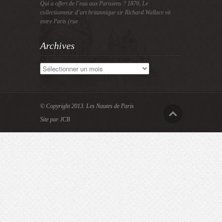
Qui a offert de l’eau aux Parisiens ? 1870, Le
collectionneur d’art britannique sir Richard Wallace vit
entre Paris (rue
Archives
Archives
© Copyright 2013.
Les Nautes de Paris
Site par JCB