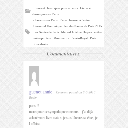
Livres et chroniques pour ailleurs
Livres et
chroniques sur Paris
chansons sur Paris
d'une chanson à l'autre
Germond Dominique
Jeu des Nautes de Paris 2015
Les Nautes de Paris
Marie-Christine Despas
métro
métropolitain
Montmartre
Palais-Royal
Paris
Rive droite
Commentaires
guenot annie
Comment posted on 8-6-2018
Reply
paris !!
merci pour ce sympathique concours – j’ai déjà
acheté votre livre mais si je suis l heureuse élue , je
l offrirai