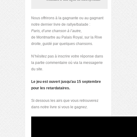
Nous offrirons à la gagnante ou au gagnant
notre dernier livre de rallye/balade :
Paris, d’une chanson à l’autre,
de Montmartre au Palais Royal, sur la Rive
droite, guidé par quelques chansons.
N’hésitez pas à inscrire votre réponse dans
la partie commentaire où via la messagerie
du site.
Le jeu est ouvert jusqu’au 15 septembre
pour les retardataires.
Si dessous les airs que vous retrouverez
dans notre livre si vous le gagnez.