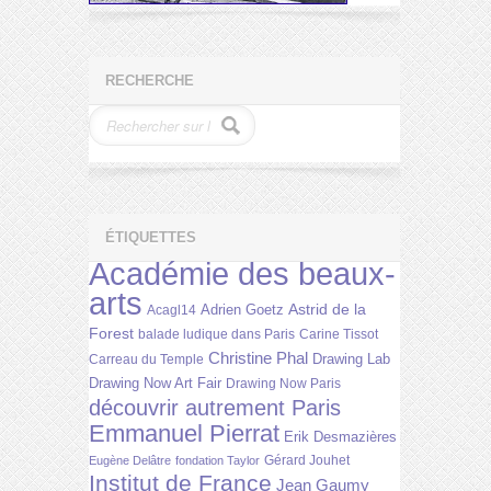
RECHERCHE
ÉTIQUETTES
Académie des beaux-
arts
Astrid de la
Adrien Goetz
Acagl14
Forest
balade ludique dans Paris
Carine Tissot
Christine Phal
Drawing Lab
Carreau du Temple
Drawing Now Art Fair
Drawing Now Paris
découvrir autrement Paris
Emmanuel Pierrat
Erik Desmazières
Gérard Jouhet
Eugène Delâtre
fondation Taylor
Institut de France
Jean Gaumy