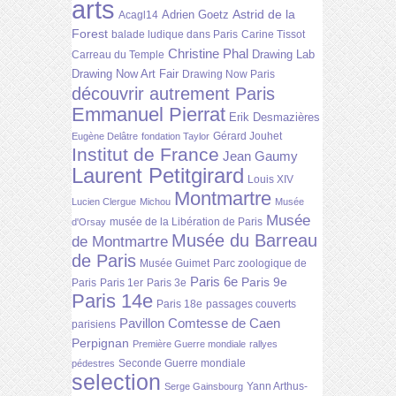
arts
Astrid de la
Adrien Goetz
Acagl14
Forest
balade ludique dans Paris
Carine Tissot
Christine Phal
Drawing Lab
Carreau du Temple
Drawing Now Art Fair
Drawing Now Paris
découvrir autrement Paris
Emmanuel Pierrat
Erik Desmazières
Gérard Jouhet
Eugène Delâtre
fondation Taylor
Institut de France
Jean Gaumy
Laurent Petitgirard
Louis XIV
Montmartre
Lucien Clergue
Michou
Musée
Musée
musée de la Libération de Paris
d'Orsay
Musée du Barreau
de Montmartre
de Paris
Musée Guimet
Parc zoologique de
Paris 6e
Paris 9e
Paris
Paris 1er
Paris 3e
Paris 14e
Paris 18e
passages couverts
Pavillon Comtesse de Caen
parisiens
Perpignan
Première Guerre mondiale
rallyes
Seconde Guerre mondiale
pédestres
selection
Yann Arthus-
Serge Gainsbourg