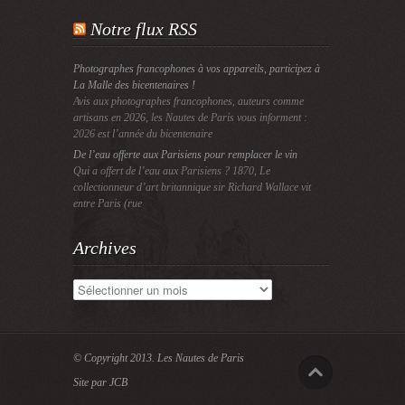
Notre flux RSS
Photographes francophones à vos appareils, participez à
La Malle des bicentenaires !
Avis aux photographes francophones, auteurs comme
artisans en 2026, les Nautes de Paris vous informent :
2026 est l’année du bicentenaire
De l’eau offerte aux Parisiens pour remplacer le vin
Qui a offert de l’eau aux Parisiens ? 1870, Le
collectionneur d’art britannique sir Richard Wallace vit
entre Paris (rue
Archives
Archives
© Copyright 2013.
Les Nautes de Paris
Site par JCB