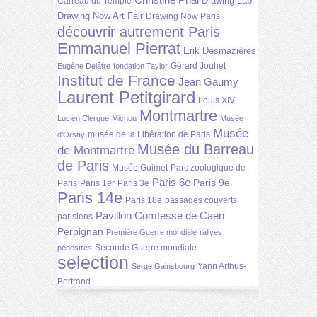
Drawing Lab
Carreau du Temple
Drawing Now Art Fair
Drawing Now Paris
découvrir autrement Paris
Emmanuel Pierrat
Erik Desmazières
Gérard Jouhet
Eugène Delâtre
fondation Taylor
Institut de France
Jean Gaumy
Laurent Petitgirard
Louis XIV
Montmartre
Lucien Clergue
Michou
Musée
Musée
musée de la Libération de Paris
d'Orsay
Musée du Barreau
de Montmartre
de Paris
Musée Guimet
Parc zoologique de
Paris 6e
Paris 9e
Paris
Paris 1er
Paris 3e
Paris 14e
Paris 18e
passages couverts
Pavillon Comtesse de Caen
parisiens
Perpignan
Première Guerre mondiale
rallyes
Seconde Guerre mondiale
pédestres
selection
Yann Arthus-
Serge Gainsbourg
Bertrand