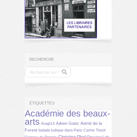
RECHERCHE
ÉTIQUETTES
Académie des beaux-
arts
Astrid de la
Adrien Goetz
Acagl14
Forest
balade ludique dans Paris
Carine Tissot
Christine Phal