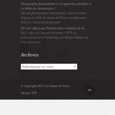
Photographes francophones à vos appareils, participez à
La Malle des bicentenaires !
Avis aux photographes francophones, auteurs comme
artisans en 2026, les Nautes de Paris vous informent :
2026 est l’année du bicentenaire
De l’eau offerte aux Parisiens pour remplacer le vin
Qui a offert de l’eau aux Parisiens ? 1870, Le
collectionneur d’art britannique sir Richard Wallace vit
entre Paris (rue
Archives
Archives
© Copyright 2013.
Les Nautes de Paris
Site par JCB