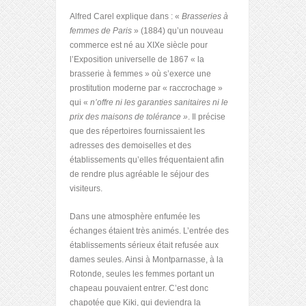
Alfred Carel explique dans : «
Brasseries à
femmes de Paris
» (1884) qu’un nouveau
commerce est né au XIX
e
siècle pour
l’Exposition universelle de 1867 « la
brasserie à femmes » où s’exerce une
prostitution moderne par « raccrochage »
qui «
n’offre ni les garanties sanitaires ni le
prix des maisons de tolérance »
. Il précise
que des répertoires fournissaient les
adresses des demoiselles et des
établissements qu’elles fréquentaient afin
de rendre plus agréable le séjour des
visiteurs.
Dans une atmosphère enfumée les
échanges étaient très animés. L’entrée des
établissements sérieux était refusée aux
dames seules. Ainsi à Montparnasse, à la
Rotonde, seules les femmes portant un
chapeau pouvaient entrer. C’est donc
chapotée que Kiki, qui deviendra la