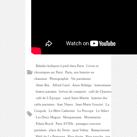
Balades ludiques à pied dans Paris
Livres et
chroniques sur Paris
Paris, son histoire en
chansons
Photographie
Vie parisienne
Alain Rey
Alfred Carel
Anne Hidalgo
bistromanie
bistrot parisien
brèves de comptoir
café de Chartres
café de L'Epoque
canal Saint-Martin
histoire des
cafés parisiens
Jean Vitaux
Jean-Marie Gouriot
La
Coupole
La Mère Catherine
Le Procope
Le Sélect
Les Deux Magots
Monparnasse
Montmartre
Palais-Royal
Paris XVIIIe
passages couverts
parisiens
place du Tertre
quai Valmy
Ramponneau
Rétif de La Bretonne
Rive droite
Rive gauche
rue