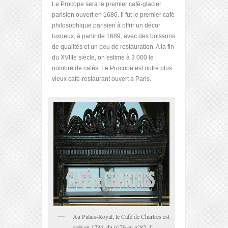
Le Procope sera le premier café-glacier
parisien ouvert en 1686. Il fut le premier café
philosophique parisien à offrir un décor
luxueux, à partir de 1689, avec des boissons
de qualités et un peu de restauration. A la fin
du XVIII
e
siècle, on estime à 3 000 le
nombre de cafés. Le Procope est notre plus
vieux café-restaurant ouvert à Paris.
Au Palais-Royal, le Café de Chartres est
créé en 1784, du n°79 au n°82. Il