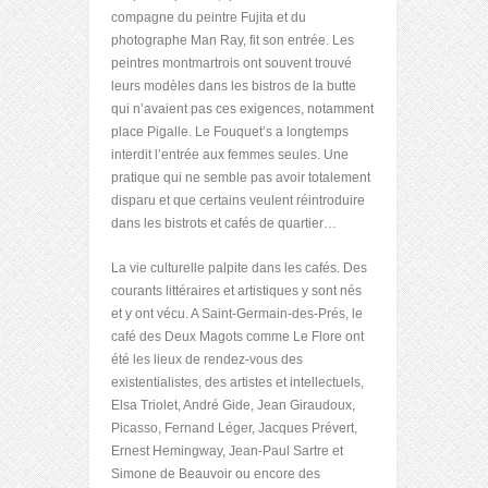
compagne du peintre Fujita et du
photographe Man Ray, fit son entrée. Les
peintres montmartrois ont souvent trouvé
leurs modèles dans les bistros de la butte
qui n’avaient pas ces exigences, notamment
place Pigalle. Le Fouquet’s a longtemps
interdit l’entrée aux femmes seules. Une
pratique qui ne semble pas avoir totalement
disparu et que certains veulent réintroduire
dans les bistrots et cafés de quartier…
La vie culturelle palpite dans les cafés. Des
courants littéraires et artistiques y sont nés
et y ont vécu. A Saint-Germain-des-Prés, le
café des Deux Magots comme Le Flore ont
été les lieux de rendez-vous des
existentialistes, des artistes et intellectuels,
Elsa Triolet, André Gide, Jean Giraudoux,
Picasso, Fernand Léger, Jacques Prévert,
Ernest Hemingway, Jean-Paul Sartre et
Simone de Beauvoir ou encore des