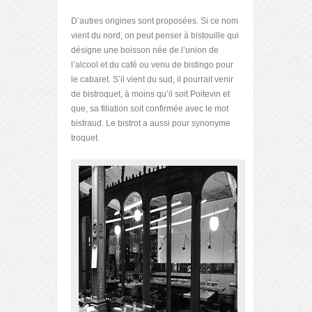
D’autres origines sont proposées. Si ce nom
vient du nord, on peut penser à bistouille qui
désigne une boisson née de l’union de
l’alcool et du café ou venu de bistingo pour
le cabaret. S’il vient du sud, il pourrait venir
de bistroquet, à moins qu’il soit Poitevin et
que, sa filiation soit confirmée avec le mot
bistraud. Le bistrot a aussi pour synonyme
troquet.