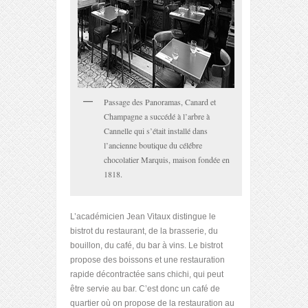
Passage des Panoramas, Canard et
Champagne a succédé à l’arbre à
Cannelle qui s’était installé dans
l’ancienne boutique du célébre
chocolatier Marquis, maison fondée en
1818.
L’académicien Jean Vitaux distingue le
bistrot du restaurant, de la brasserie, du
bouillon, du café, du bar à vins. Le bistrot
propose des boissons et une restauration
rapide décontractée sans chichi, qui peut
être servie au bar. C’est donc un café de
quartier où on propose de la restauration au