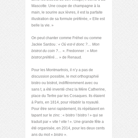
Mascotte. Une coupe de champagne à la
main, le sourire aux lèvres, il est la parfaite
illustration de sa formule préférée,
«
Elle est
belle la vie. »
On peut chanter comme Fréhel ou comme
Jackie Sardou
: « Où est-il donc ?… Mon
bistrot du coin ?…
». Fredonner : «
Mon
bistrot préféré…
» de Renaud.
Pour les Montmartrois, il n’y a pas de
discussion possible, le mot orthographié
bistro ou bistrot, indifféremment avec ou
sans t, a été inventé chez la Mère Catherine,
place du Tertre par les Cosaques. Ils étaient
à Paris, en 1814, pour rétablir la royauté.
Pour être servi rapidement, ils répétaient en
tapant sur le zinc : « bistro ! bistro ! » qui se
traduit par « vite ! vite ! ». Une grande fête a
été organisée, en 2014, pour les deux cents
ans du mot «
bistro
».