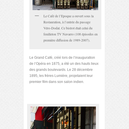
Le Café de l’Epoque a ouvert sous la
Restauration, à l’entrée du passage
Véro-Dodat. Ce bistrot était celui du
feuilleton TV Navarro (108 épisodes en
première diffusion de 1989-2007).
Le Grand Café, créé lors de l’inauguration
de l’Opéra en 1875, a été un des hauts lieux
des grands boulevards. Le 28 décembre
1895, les frères Lumière, projetaient leur
premier film dans son salon indien.