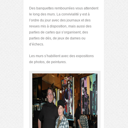
Des banquettes rembourrées vous attendent
le long des murs. La convivialité y est à
l’ordre du jour avec des journaux et des
revues mis à disposition, mais aussi des
parties de cartes qui s’organisent, des
parties de dés, de jeux de dames ou
d’échecs.
Les murs s’habillent avec des expositions
de photos, de peintures.