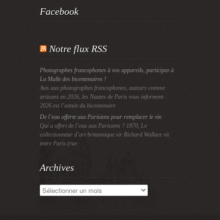
Facebook
Notre flux RSS
Photographes francophones à vos appareils, participez à
La Malle des bicentenaires !
Avis aux photographes francophones, auteurs comme
artisans en 2026, les Nautes de Paris vous informent :
2026 est l’année du bicentenaire
De l’eau offerte aux Parisiens pour remplacer le vin
Qui a offert de l’eau aux Parisiens ? 1870, Le
collectionneur d’art britannique sir Richard Wallace vit
entre Paris (rue
Archives
Archives