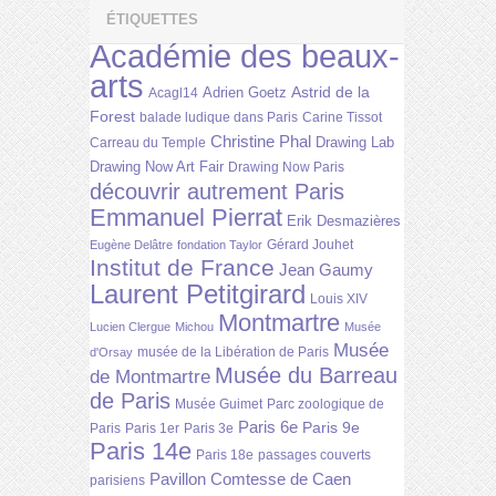
ÉTIQUETTES
Académie des beaux-
arts
Astrid de la
Adrien Goetz
Acagl14
Forest
balade ludique dans Paris
Carine Tissot
Christine Phal
Drawing Lab
Carreau du Temple
Drawing Now Art Fair
Drawing Now Paris
découvrir autrement Paris
Emmanuel Pierrat
Erik Desmazières
Gérard Jouhet
Eugène Delâtre
fondation Taylor
Institut de France
Jean Gaumy
Laurent Petitgirard
Louis XIV
Montmartre
Lucien Clergue
Michou
Musée
Musée
musée de la Libération de Paris
d'Orsay
Musée du Barreau
de Montmartre
de Paris
Musée Guimet
Parc zoologique de
Paris 6e
Paris 9e
Paris
Paris 1er
Paris 3e
Paris 14e
Paris 18e
passages couverts
Pavillon Comtesse de Caen
parisiens