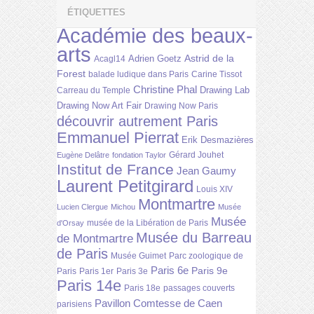
ÉTIQUETTES
Académie des beaux-
arts
Astrid de la
Adrien Goetz
Acagl14
Forest
balade ludique dans Paris
Carine Tissot
Christine Phal
Drawing Lab
Carreau du Temple
Drawing Now Art Fair
Drawing Now Paris
découvrir autrement Paris
Emmanuel Pierrat
Erik Desmazières
Gérard Jouhet
Eugène Delâtre
fondation Taylor
Institut de France
Jean Gaumy
Laurent Petitgirard
Louis XIV
Montmartre
Lucien Clergue
Michou
Musée
Musée
musée de la Libération de Paris
d'Orsay
Musée du Barreau
de Montmartre
de Paris
Musée Guimet
Parc zoologique de
Paris 6e
Paris 9e
Paris
Paris 1er
Paris 3e
Paris 14e
Paris 18e
passages couverts
Pavillon Comtesse de Caen
parisiens