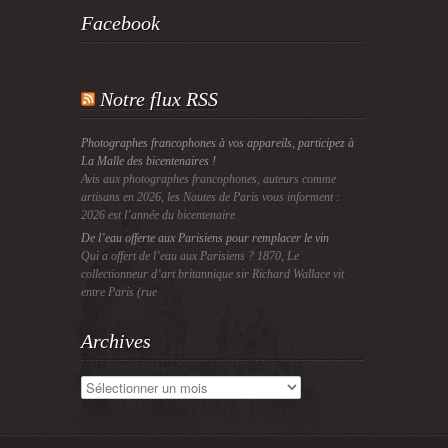
Facebook
Notre flux RSS
Photographes francophones à vos appareils, participez à
La Malle des bicentenaires !
Avis aux photographes francophones, auteurs comme
artisans en 2026, les Nautes de Paris vous informent :
2026 est l’année du bicentenaire
De l’eau offerte aux Parisiens pour remplacer le vin
Qui a offert de l’eau aux Parisiens ? 1870, Le
collectionneur d’art britannique sir Richard Wallace vit
entre Paris (rue
Archives
Archives