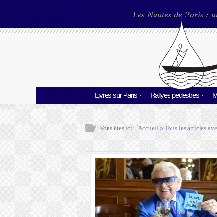
Les Nautes de Paris : u
Livres sur Paris
Rallyes pédestres
M
Vous êtes ici:
Accueil
» Tous les articles ave