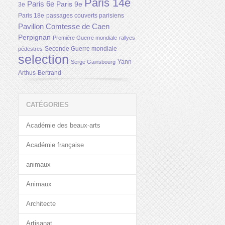
Paris 14e
Paris 6e
Paris 9e
3e
Paris 18e
passages couverts parisiens
Pavillon Comtesse de Caen
Perpignan
Première Guerre mondiale
rallyes
Seconde Guerre mondiale
pédestres
selection
Yann
Serge Gainsbourg
Arthus-Bertrand
CATÉGORIES
Académie des beaux-arts
Académie française
animaux
Animaux
Architecte
Artisanat