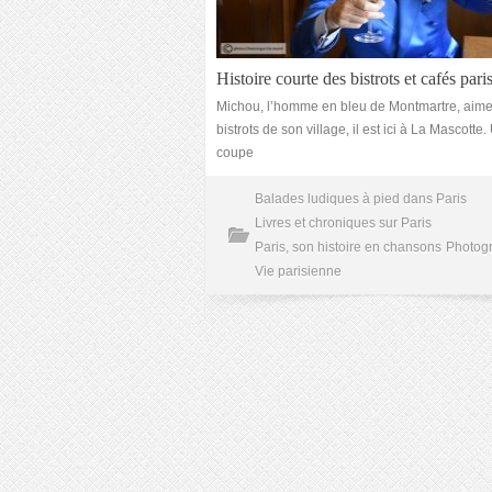
Histoire courte des bistrots et cafés pari
Michou, l’homme en bleu de Montmartre, aime
bistrots de son village, il est ici à La Mascotte
coupe
Balades ludiques à pied dans Paris
Livres et chroniques sur Paris
Paris, son histoire en chansons
Photog
Vie parisienne