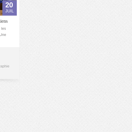
20
JUIL
siens
 les
. Une
raphie