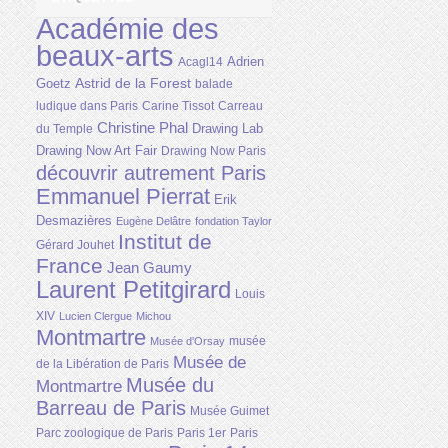
Académie des
beaux-arts
Adrien
Acagl14
Astrid de la Forest
Goetz
balade
ludique dans Paris
Carine Tissot
Carreau
Christine Phal
Drawing Lab
du Temple
Drawing Now Art Fair
Drawing Now Paris
découvrir autrement Paris
Emmanuel Pierrat
Erik
Desmazières
Eugène Delâtre
fondation Taylor
Institut de
Gérard Jouhet
France
Jean Gaumy
Laurent Petitgirard
Louis
XIV
Lucien Clergue
Michou
Montmartre
musée
Musée d'Orsay
Musée de
de la Libération de Paris
Musée du
Montmartre
Barreau de Paris
Musée Guimet
Parc zoologique de Paris
Paris 1er
Paris