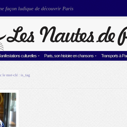
ne façon ludique de découvrir Paris
anifestations culturelles
Paris, son histoire en chansons
Transports à Par
c le mot-clé :
is_tag