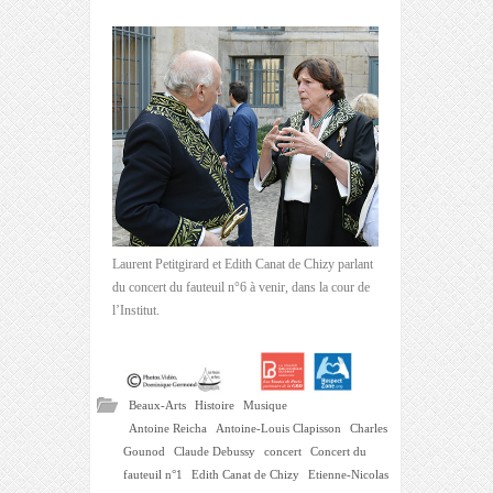
Laurent Petitgirard et Edith Canat de Chizy parlant
du concert du fauteuil n°6 à venir, dans la cour de
l’Institut.
Beaux-Arts
Histoire
Musique
Antoine Reicha
Antoine-Louis Clapisson
Charles
Gounod
Claude Debussy
concert
Concert du
fauteuil n°1
Edith Canat de Chizy
Etienne-Nicolas