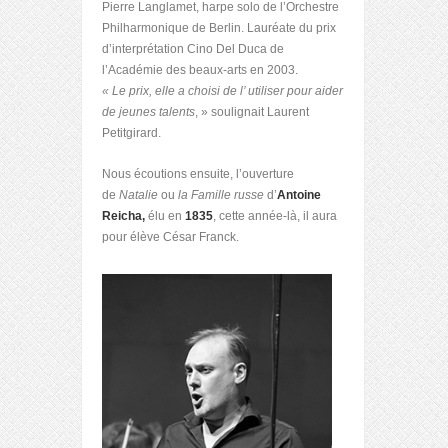
Pierre Langlamet, harpe solo de l’Orchestre
Philharmonique de Berlin. Lauréate du prix
d’interprétation Cino Del Duca de
l’Académie des beaux-arts en 2003.
« Le prix, elle a choisi de l’ utiliser pour aider
de jeunes talents
, » soulignait Laurent
Petitgirard.
Nous écoutions ensuite, l’ouverture
de
Natalie
ou
la Famille russe
d’
Antoine
Reicha,
élu en
1835
, cette année-là, il aura
pour élève César Franck.