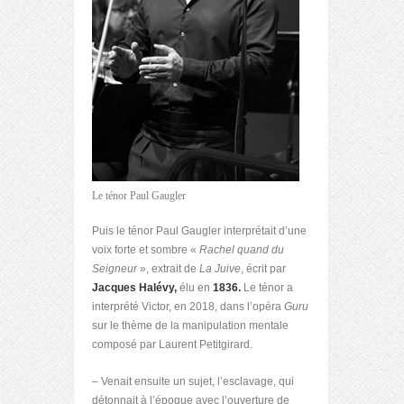
Le ténor Paul Gaugler
Puis le ténor Paul Gaugler interprétait d’une
voix forte et sombre «
Rachel quand du
Seigneur
», extrait de
La Juive
, écrit par
Jacques Halévy,
élu en
1836.
Le ténor a
interprété Victor, en 2018, dans l’opéra
Guru
sur le thème de la manipulation mentale
composé par Laurent Petitgirard.
–
Venait ensuite un sujet, l’esclavage, qui
détonnait à l’époque avec l’ouverture de