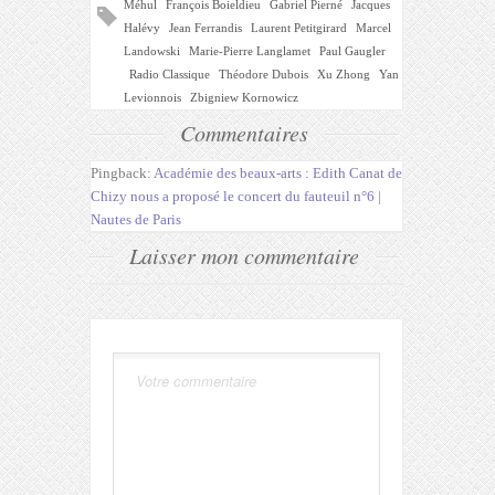
Méhul
François Boieldieu
Gabriel Pierné
Jacques
Halévy
Jean Ferrandis
Laurent Petitgirard
Marcel
Landowski
Marie-Pierre Langlamet
Paul Gaugler
Radio Classique
Théodore Dubois
Xu Zhong
Yan
Levionnois
Zbigniew Kornowicz
Commentaires
Pingback:
Académie des beaux-arts : Edith Canat de
Chizy nous a proposé le concert du fauteuil n°6 |
Nautes de Paris
Laisser mon commentaire