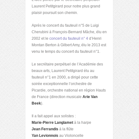
Laurent Petitgirard pour notre plus grand
plaisir poursuit son chemin.
Après le concert du fauteuil n°5 de Luigi
Cherubini à François-Bernard Mâche, élu en
2002 et le
concert du fauteuil n° 4
d’Henri
Montan Berton à Gilbert Amy, élu le 2013 est
venu le temps du concert du fauteuil n°1.
Le secrétaire perpétuel de l’Académie des
beaux-arts, Laurent Petitgirard élu au
fauteuil n°1 en 2000, a dirigé pour cette
soirée exceptionnelle l’orchestre de
Picardie, orchestre national en région Hauts
de France (direction musicale
Arie Van
Beek
).
Il a fait appel aux solistes :
Marie-Pierre Langlamet
à la harpe
Jean Ferrandis
à la flûte
Yan Levionnois
au Violoncelle