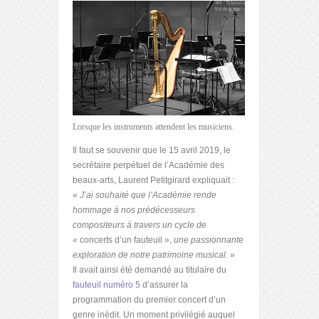
Lorsque les instruments attendent les musiciens.
Il faut se souvenir que le 15 avril 2019, le
secrétaire perpétuel de l’Académie des
beaux-arts, Laurent Petitgirard expliquait :
«
J’ai souhaité que l’Académie rende
hommage à nos prédécesseurs
compositeurs à travers un cycle de
«
concerts d’un fauteuil »,
une passionnante
exploration de notre patrimoine musical
. »
Il avait ainsi été demandé au titulaire du
fauteuil numéro 5
d’assurer la
programmation du premier concert d’un
genre inédit. Un moment privilégié auquel