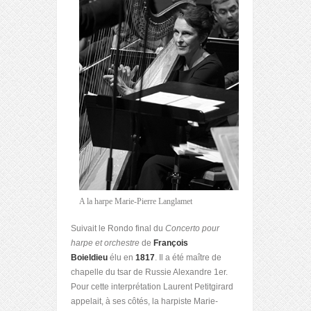
A la harpe Marie-Pierre Langlamet
Suivait le Rondo final du
Concerto pour
harpe et orchestre
de
François
Boieldieu
élu en
1817
. Il a été maître de
chapelle du tsar de Russie Alexandre 1
er
.
Pour cette interprétation Laurent Petitgirard
appelait, à ses côtés, la harpiste Marie-