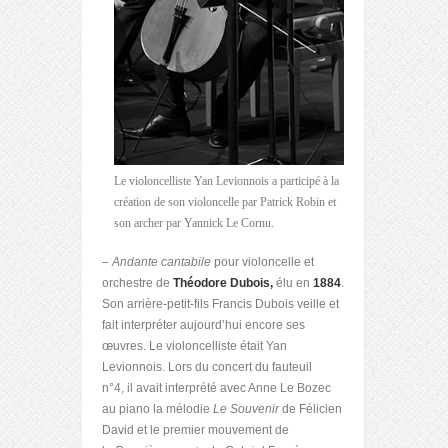
Le violoncelliste Yan Levionnois a participé à la
création de son violoncelle par Patrick Robin et
son archer par Yannick Le Cornu.
– Andante cantabile
pour violoncelle et
orchestre de
Théodore Dubois,
élu en
1884
.
Son arrière-petit-fils Francis Dubois veille et
fait interpréter aujourd’hui encore ses
œuvres. Le violoncelliste était Yan
Levionnois. Lors du concert du fauteuil
n°4, il avait interprété avec Anne Le Bozec
au piano la mélodie
Le Souvenir
de Félicien
David et le premier mouvement de