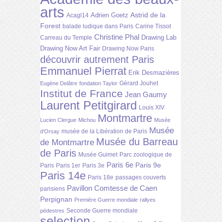
arts
Astrid de la
Adrien Goetz
Acagl14
Forest
balade ludique dans Paris
Carine Tissot
Christine Phal
Drawing Lab
Carreau du Temple
Drawing Now Art Fair
Drawing Now Paris
découvrir autrement Paris
Emmanuel Pierrat
Erik Desmazières
Gérard Jouhet
Eugène Delâtre
fondation Taylor
Institut de France
Jean Gaumy
Laurent Petitgirard
Louis XIV
Montmartre
Lucien Clergue
Michou
Musée
Musée
musée de la Libération de Paris
d'Orsay
Musée du Barreau
de Montmartre
de Paris
Musée Guimet
Parc zoologique de
Paris 6e
Paris 9e
Paris
Paris 1er
Paris 3e
Paris 14e
Paris 18e
passages couverts
Pavillon Comtesse de Caen
parisiens
Perpignan
Première Guerre mondiale
rallyes
Seconde Guerre mondiale
pédestres
selection