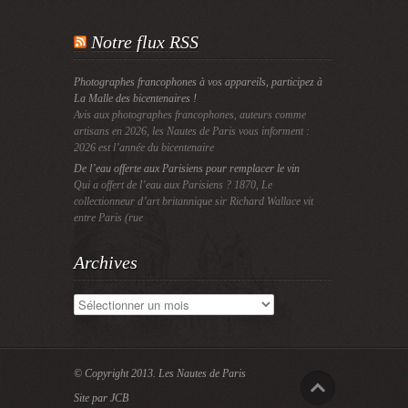
Notre flux RSS
Photographes francophones à vos appareils, participez à
La Malle des bicentenaires !
Avis aux photographes francophones, auteurs comme
artisans en 2026, les Nautes de Paris vous informent :
2026 est l’année du bicentenaire
De l’eau offerte aux Parisiens pour remplacer le vin
Qui a offert de l’eau aux Parisiens ? 1870, Le
collectionneur d’art britannique sir Richard Wallace vit
entre Paris (rue
Archives
Archives
© Copyright 2013.
Les Nautes de Paris
Site par JCB