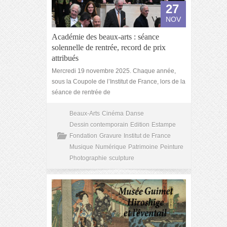
27
NOV
Académie des beaux-arts : séance
solennelle de rentrée, record de prix
attribués
Mercredi 19 novembre 2025. Chaque année,
sous la Coupole de l’Institut de France, lors de la
séance de rentrée de
Beaux-Arts
Cinéma
Danse
Dessin contemporain
Edition
Estampe
Fondation
Gravure
Institut de France
Musique
Numérique
Patrimoine
Peinture
Photographie
sculpture