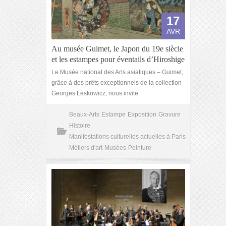
17
AVR
Au musée Guimet, le Japon du 19e siècle
et les estampes pour éventails d’Hiroshige
Le Musée national des Arts asiatiques – Guimet,
grâce à des prêts exceptionnels de la collection
Georges Leskowicz, nous invite
Beaux-Arts
Estampe
Exposition
Gravure
Histoire
Manifestations culturelles actuelles à Paris
Métiers d'art
Musées
Peinture