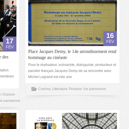
16
17
FÉV
FÉV
Place Jacques Demy, le 14e arrondissement rend
e des
hommage au cinéaste
Pour le réalisateur, scénariste, dialoguiste, producteur et
lation
parolier français Jacques Demy de sa rencontre avec
s membres
Michel Legrand est née une
Cinéma
Littérature
Peinture
Vie parisienne
n
Gravure
ie parisienne