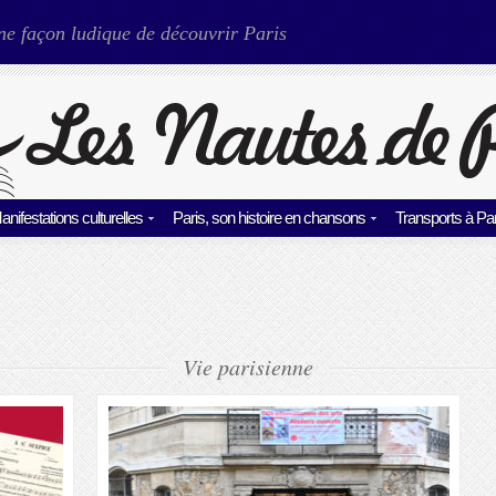
ne façon ludique de découvrir Paris
anifestations culturelles
Paris, son histoire en chansons
Transports à Par
Vie parisienne