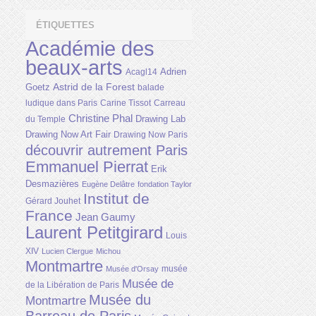
ÉTIQUETTES
Académie des
beaux-arts
Adrien
Acagl14
Astrid de la Forest
Goetz
balade
ludique dans Paris
Carine Tissot
Carreau
Christine Phal
Drawing Lab
du Temple
Drawing Now Art Fair
Drawing Now Paris
découvrir autrement Paris
Emmanuel Pierrat
Erik
Desmazières
Eugène Delâtre
fondation Taylor
Institut de
Gérard Jouhet
France
Jean Gaumy
Laurent Petitgirard
Louis
XIV
Lucien Clergue
Michou
Montmartre
musée
Musée d'Orsay
Musée de
de la Libération de Paris
Musée du
Montmartre