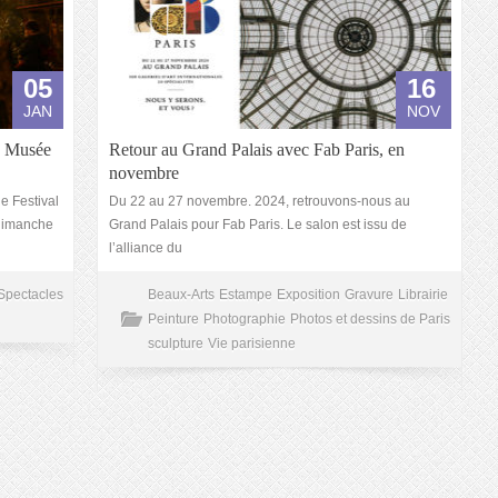
05
16
JAN
NOV
u Musée
Retour au Grand Palais avec Fab Paris, en
novembre
e Festival
Du 22 au 27 novembre. 2024, retrouvons-nous au
 dimanche
Grand Palais pour Fab Paris. Le salon est issu de
l’alliance du
Spectacles
Beaux-Arts
Estampe
Exposition
Gravure
Librairie
Peinture
Photographie
Photos et dessins de Paris
sculpture
Vie parisienne