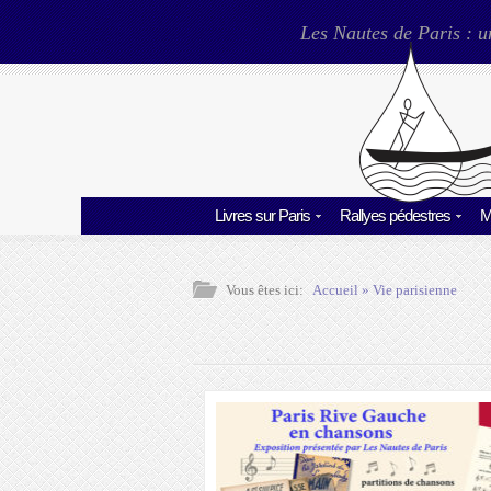
Les Nautes de Paris : u
Livres sur Paris
Rallyes pédestres
M
Vous êtes ici:
Accueil
»
Vie parisienne