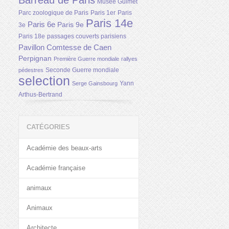
Barreau de Paris
Musée Guimet
Parc zoologique de Paris
Paris 1er
Paris
Paris 14e
Paris 6e
Paris 9e
3e
Paris 18e
passages couverts parisiens
Pavillon Comtesse de Caen
Perpignan
Première Guerre mondiale
rallyes
Seconde Guerre mondiale
pédestres
selection
Yann
Serge Gainsbourg
Arthus-Bertrand
CATÉGORIES
Académie des beaux-arts
Académie française
animaux
Animaux
Architecte