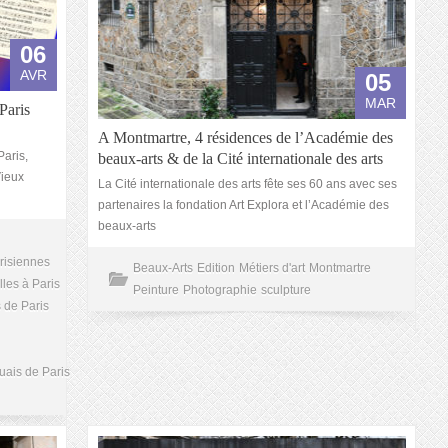
06
AVR
05
MAR
Paris
A Montmartre, 4 résidences de l’Académie des
Paris,
beaux-arts & de la Cité internationale des arts
Vieux
La Cité internationale des arts fête ses 60 ans avec ses
partenaires la fondation Art Explora et l’Académie des
beaux-arts
risiennes
Beaux-Arts
Edition
Métiers d'art
Montmartre
lles à Paris
Peinture
Photographie
sculpture
 de Paris
uais de Paris