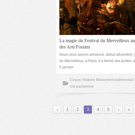
La magie du Festival du Merveilleux a
des Arts Forains
Nous vous avions annoncé, début décembre, l
du Merveilleux, à Paris. Il a fermé ses portes,
5 janvier
Cirque
Histoire
Monument patrimonial
Vie parisienne
‹
1
2
3
4
5
›
»