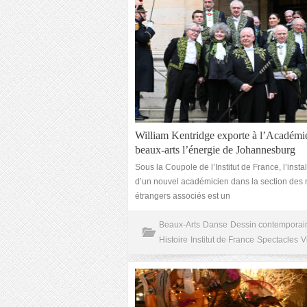
William Kentridge exporte à l’Académi
beaux-arts l’énergie de Johannesburg
Sous la Coupole de l’Institut de France, l’instal
d’un nouvel académicien dans la section de
étrangers associés est un
Beaux-Arts
Danse
Dessin contemporai
Histoire
Institut de France
Spectacles
V