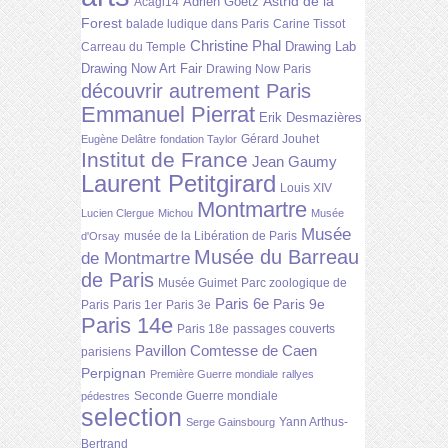
Astrid de la
Adrien Goetz
Acagl14
Forest
balade ludique dans Paris
Carine Tissot
Christine Phal
Drawing Lab
Carreau du Temple
Drawing Now Art Fair
Drawing Now Paris
découvrir autrement Paris
Emmanuel Pierrat
Erik Desmazières
Gérard Jouhet
Eugène Delâtre
fondation Taylor
Institut de France
Jean Gaumy
Laurent Petitgirard
Louis XIV
Montmartre
Lucien Clergue
Michou
Musée
Musée
musée de la Libération de Paris
d'Orsay
Musée du Barreau
de Montmartre
de Paris
Musée Guimet
Parc zoologique de
Paris 6e
Paris 9e
Paris
Paris 1er
Paris 3e
Paris 14e
Paris 18e
passages couverts
Pavillon Comtesse de Caen
parisiens
Perpignan
Première Guerre mondiale
rallyes
Seconde Guerre mondiale
pédestres
selection
Yann Arthus-
Serge Gainsbourg
Bertrand