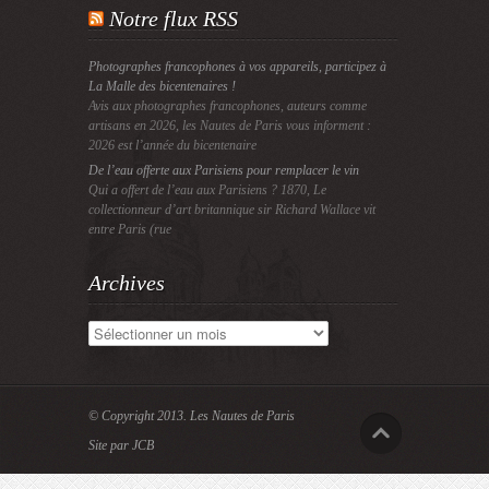
Notre flux RSS
Photographes francophones à vos appareils, participez à
La Malle des bicentenaires !
Avis aux photographes francophones, auteurs comme
artisans en 2026, les Nautes de Paris vous informent :
2026 est l’année du bicentenaire
De l’eau offerte aux Parisiens pour remplacer le vin
Qui a offert de l’eau aux Parisiens ? 1870, Le
collectionneur d’art britannique sir Richard Wallace vit
entre Paris (rue
Archives
Archives
© Copyright 2013.
Les Nautes de Paris
Site par JCB