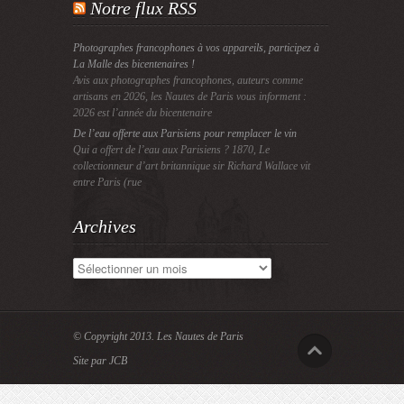
Notre flux RSS
Photographes francophones à vos appareils, participez à
La Malle des bicentenaires !
Avis aux photographes francophones, auteurs comme
artisans en 2026, les Nautes de Paris vous informent :
2026 est l’année du bicentenaire
De l’eau offerte aux Parisiens pour remplacer le vin
Qui a offert de l’eau aux Parisiens ? 1870, Le
collectionneur d’art britannique sir Richard Wallace vit
entre Paris (rue
Archives
Archives
© Copyright 2013.
Les Nautes de Paris
Site par JCB