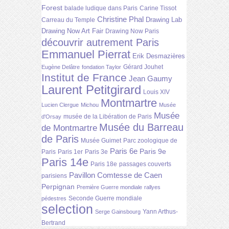
Forest
balade ludique dans Paris
Carine Tissot
Christine Phal
Drawing Lab
Carreau du Temple
Drawing Now Art Fair
Drawing Now Paris
découvrir autrement Paris
Emmanuel Pierrat
Erik Desmazières
Gérard Jouhet
Eugène Delâtre
fondation Taylor
Institut de France
Jean Gaumy
Laurent Petitgirard
Louis XIV
Montmartre
Lucien Clergue
Michou
Musée
Musée
musée de la Libération de Paris
d'Orsay
Musée du Barreau
de Montmartre
de Paris
Musée Guimet
Parc zoologique de
Paris 6e
Paris 9e
Paris
Paris 1er
Paris 3e
Paris 14e
Paris 18e
passages couverts
Pavillon Comtesse de Caen
parisiens
Perpignan
Première Guerre mondiale
rallyes
Seconde Guerre mondiale
pédestres
selection
Yann Arthus-
Serge Gainsbourg
Bertrand