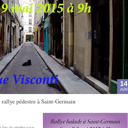
14
AVR
, rallye pédestre à Saint-Germain
e lieu du rendez-vous