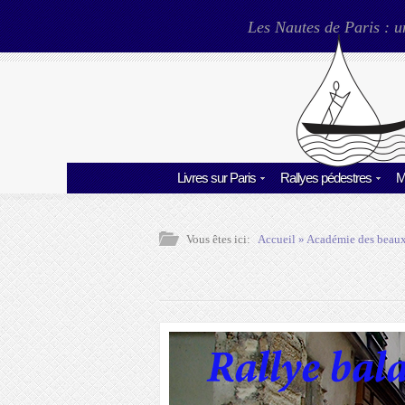
Les Nautes de Paris : u
Livres sur Paris
Rallyes pédestres
M
Vous êtes ici:
Accueil
»
Académie des beaux