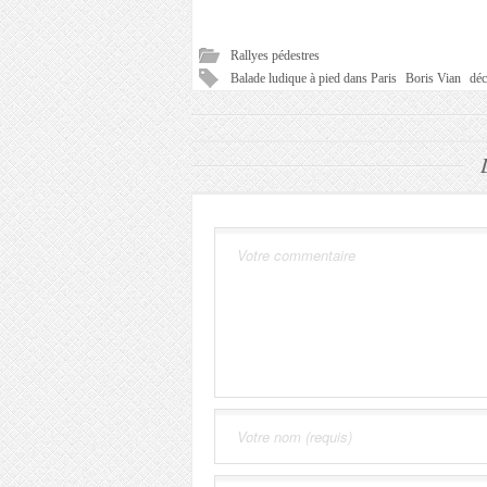
Rallyes pédestres
Balade ludique à pied dans Paris
Boris Vian
déc