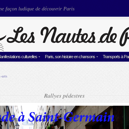
ne façon ludique de découvrir Paris
anifestations culturelles
Paris, son histoire en chansons
Transports à Par
-arts
Rallyes pédestres