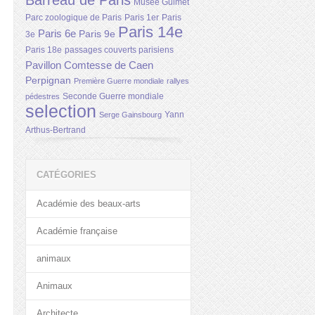
Barreau de Paris
Musée Guimet
Parc zoologique de Paris
Paris 1er
Paris
Paris 14e
Paris 6e
Paris 9e
3e
Paris 18e
passages couverts parisiens
Pavillon Comtesse de Caen
Perpignan
Première Guerre mondiale
rallyes
Seconde Guerre mondiale
pédestres
selection
Yann
Serge Gainsbourg
Arthus-Bertrand
CATÉGORIES
Académie des beaux-arts
Académie française
animaux
Animaux
Architecte