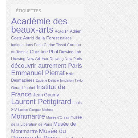
ÉTIQUETTES
Académie des
beaux-arts
Adrien
Acagl14
Astrid de la Forest
Goetz
balade
ludique dans Paris
Carine Tissot
Carreau
Christine Phal
Drawing Lab
du Temple
Drawing Now Art Fair
Drawing Now Paris
découvrir autrement Paris
Emmanuel Pierrat
Erik
Desmazières
Eugène Delâtre
fondation Taylor
Institut de
Gérard Jouhet
France
Jean Gaumy
Laurent Petitgirard
Louis
XIV
Lucien Clergue
Michou
Montmartre
musée
Musée d'Orsay
Musée de
de la Libération de Paris
Musée du
Montmartre