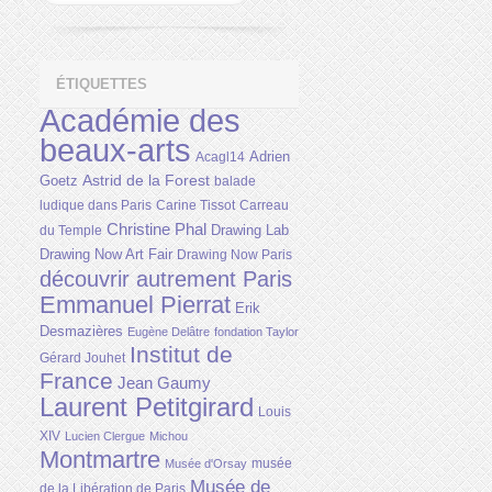
ÉTIQUETTES
Académie des
beaux-arts
Adrien
Acagl14
Astrid de la Forest
Goetz
balade
ludique dans Paris
Carine Tissot
Carreau
Christine Phal
Drawing Lab
du Temple
Drawing Now Art Fair
Drawing Now Paris
découvrir autrement Paris
Emmanuel Pierrat
Erik
Desmazières
Eugène Delâtre
fondation Taylor
Institut de
Gérard Jouhet
France
Jean Gaumy
Laurent Petitgirard
Louis
XIV
Lucien Clergue
Michou
Montmartre
musée
Musée d'Orsay
Musée de
de la Libération de Paris