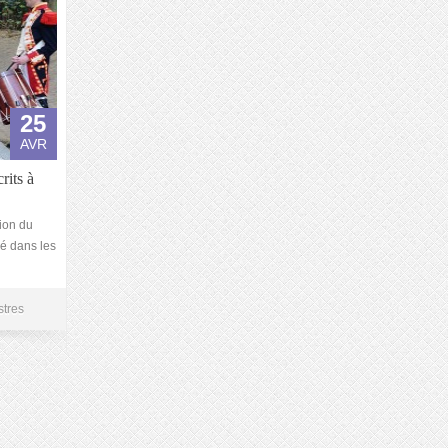
25
AVR
rits à
ion du
lé dans les
stres