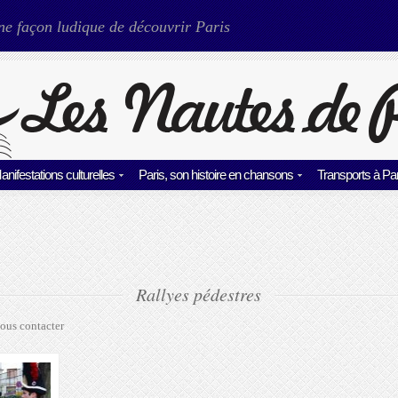
ne façon ludique de découvrir Paris
anifestations culturelles
Paris, son histoire en chansons
Transports à Par
Rallyes pédestres
ous contacter