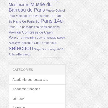
Musée du
Montmartre
Barreau de Paris
Musée Guimet
Parc zoologique de Paris
Paris 1er
Paris
Paris 14e
Paris 6e
Paris 9e
3e
Paris 18e
passages couverts parisiens
Pavillon Comtesse de Caen
Perpignan
Première Guerre mondiale
rallyes
Seconde Guerre mondiale
pédestres
selection
Yann
Serge Gainsbourg
Arthus-Bertrand
CATÉGORIES
Académie des beaux-arts
Académie française
animaux
Animaux