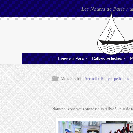
Les Nautes de Paris : u
Livres sur Paris
Rallyes pédestres
M
Vous êtes ici:
Accueil
»
Rallyes pédestres
Nous pouvons vous proposer un rallye à vous de n