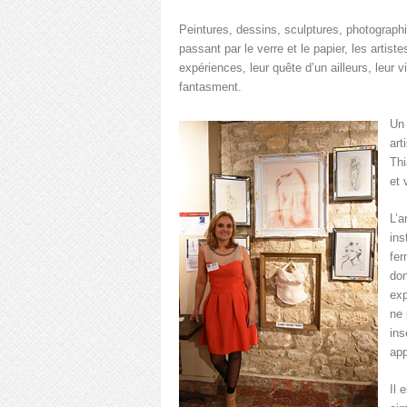
Peintures, dessins, sculptures, photographie
passant par le verre et le papier, les arti
expériences, leur quête d’un ailleurs, leur vis
fantasment.
Un 
art
Thi
et 
L’a
ins
fer
don
exp
ne 
ins
app
Il 