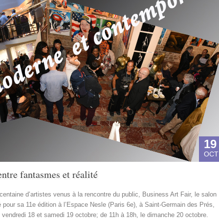
19
OCT
entre fantasmes et réalité
entaine d’artistes venus à la rencontre du public, Business Art Fair, le salon
é pour sa 11
e
édition à l’Espace Nesle (Paris 6e), à Saint-Germain des Prés,
 vendredi 18 et samedi 19 octobre; de 11h à 18h, le dimanche 20 octobre.