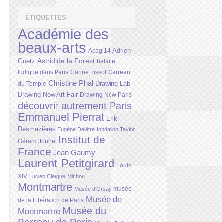
ÉTIQUETTES
Académie des
beaux-arts
Adrien
Acagl14
Astrid de la Forest
Goetz
balade
ludique dans Paris
Carine Tissot
Carreau
Christine Phal
Drawing Lab
du Temple
Drawing Now Art Fair
Drawing Now Paris
découvrir autrement Paris
Emmanuel Pierrat
Erik
Desmazières
Eugène Delâtre
fondation Taylor
Institut de
Gérard Jouhet
France
Jean Gaumy
Laurent Petitgirard
Louis
XIV
Lucien Clergue
Michou
Montmartre
musée
Musée d'Orsay
Musée de
de la Libération de Paris
Musée du
Montmartre