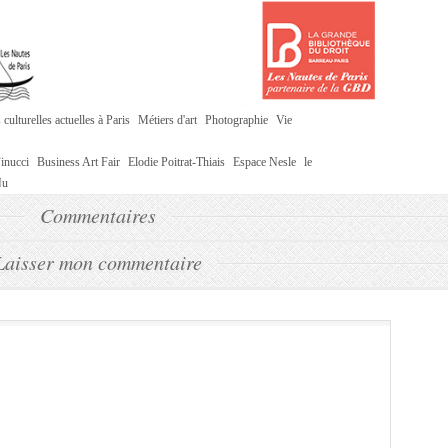
culturelles actuelles à Paris
Métiers d'art
Photographie
Vie
inucci
Business Art Fair
Elodie Poitrat-Thiais
Espace Nesle
le
Nu
Commentaires
Laisser mon commentaire