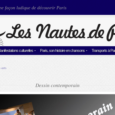
ne façon ludique de découvrir Paris
anifestations culturelles
Paris, son histoire en chansons
Transports à Par
-arts
Dessin contemporain