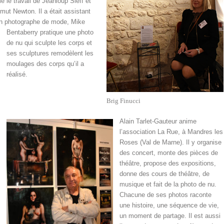
e le travail de Jeanloup Sieff et
mut Newton. Il a était assistant
n photographe de mode, Mike
Bentaberry pratique une photo
de nu qui sculpte les corps et
ses sculptures remodèlent les
moulages des corps qu’il a
réalisé.
Brig Finucci
Alain Tarlet-Gauteur anime
l’association La Rue, à Mandres les
Roses (Val de Marne). Il y organise
des concert, monte des pièces de
théâtre, propose des expositions,
donne des cours de théâtre, de
musique et fait de la photo de nu.
Chacune de ses photos raconte
une histoire, une séquence de vie,
un moment de partage. Il est aussi