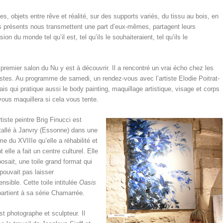
s, objets entre rêve et réalité, sur des supports variés, du tissu au bois, en
stes présents nous transmettent une part d’eux-mêmes, partagent leurs
ion du monde tel qu’il est, tel qu’ils le souhaiteraient, tel qu’ils le
premier salon du Nu y est à découvrir. Il a rencontré un vrai écho chez les
istes. Au programme de samedi, un rendez-vous avec l’artiste Elodie Poitrat-
ais qui pratique aussi le body painting, maquillage artistique, visage et corps
vous maquillera si cela vous tente.
rtiste peintre Brig Finucci est
tallé à Janvry (Essonne) dans une
me du XVIIIe qu’elle a réhabilité et
t elle a fait un centre culturel. Elle
osait, une toile grand format qui
pouvait pas laisser
ensible. Cette toile intitulée
Oasis
artient à sa série Chamarrée.
est photographe et sculpteur. Il