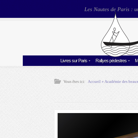
Les Nautes de Paris : u
Livres sur Paris
Rallyes pédestres
M
Vous êtes ici:
Accueil
»
Académie des beaux