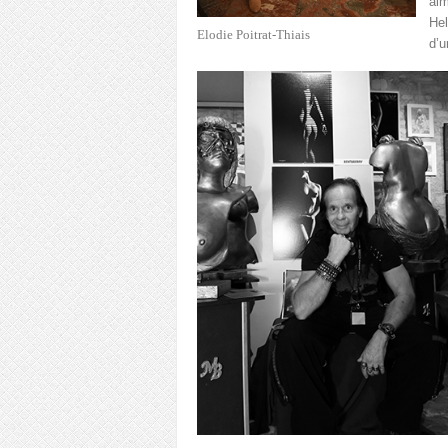
aim
Hel
Elodie Poitrat-Thiais
d’u