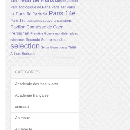
Barreau de Paris
Musée Guimet
Parc zoologique de Paris
Paris 1er
Paris
Paris 14e
Paris 6e
Paris 9e
3e
Paris 18e
passages couverts parisiens
Pavillon Comtesse de Caen
Perpignan
Première Guerre mondiale
rallyes
Seconde Guerre mondiale
pédestres
selection
Yann
Serge Gainsbourg
Arthus-Bertrand
CATÉGORIES
Académie des beaux-arts
Académie française
animaux
Animaux
Architecte