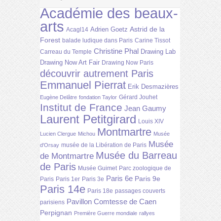
Académie des beaux-
arts
Astrid de la
Adrien Goetz
Acagl14
Forest
balade ludique dans Paris
Carine Tissot
Christine Phal
Drawing Lab
Carreau du Temple
Drawing Now Art Fair
Drawing Now Paris
découvrir autrement Paris
Emmanuel Pierrat
Erik Desmazières
Gérard Jouhet
Eugène Delâtre
fondation Taylor
Institut de France
Jean Gaumy
Laurent Petitgirard
Louis XIV
Montmartre
Lucien Clergue
Michou
Musée
Musée
musée de la Libération de Paris
d'Orsay
Musée du Barreau
de Montmartre
de Paris
Musée Guimet
Parc zoologique de
Paris 6e
Paris 9e
Paris
Paris 1er
Paris 3e
Paris 14e
Paris 18e
passages couverts
Pavillon Comtesse de Caen
parisiens
Perpignan
Première Guerre mondiale
rallyes