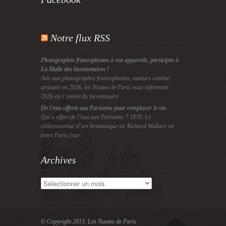
Notre flux RSS
Photographes francophones à vos appareils, participez à
La Malle des bicentenaires !
Avis aux photographes francophones, auteurs comme
artisans en 2026, les Nautes de Paris vous informent :
2026 est l’année du bicentenaire
De l’eau offerte aux Parisiens pour remplacer le vin
Qui a offert de l’eau aux Parisiens ? 1870, Le
collectionneur d’art britannique sir Richard Wallace vit
entre Paris (rue
Archives
Archives
© Copyright 2013.
Les Nautes de Paris