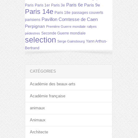
Paris 6e
Paris 9e
Paris
Paris 1er
Paris 3e
Paris 14e
Paris 18e
passages couverts
Pavillon Comtesse de Caen
parisiens
Perpignan
Première Guerre mondiale
rallyes
Seconde Guerre mondiale
pédestres
selection
Yann Arthus-
Serge Gainsbourg
Bertrand
CATÉGORIES
Académie des beaux-arts
Académie française
animaux
Animaux
Architecte