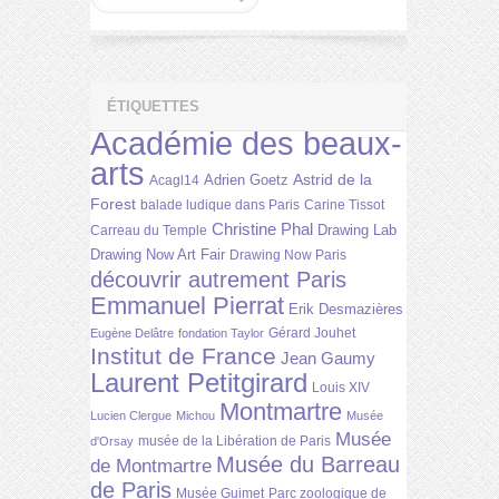
ÉTIQUETTES
Académie des beaux-
arts
Astrid de la
Adrien Goetz
Acagl14
Forest
balade ludique dans Paris
Carine Tissot
Christine Phal
Drawing Lab
Carreau du Temple
Drawing Now Art Fair
Drawing Now Paris
découvrir autrement Paris
Emmanuel Pierrat
Erik Desmazières
Gérard Jouhet
Eugène Delâtre
fondation Taylor
Institut de France
Jean Gaumy
Laurent Petitgirard
Louis XIV
Montmartre
Lucien Clergue
Michou
Musée
Musée
musée de la Libération de Paris
d'Orsay
Musée du Barreau
de Montmartre
de Paris
Musée Guimet
Parc zoologique de