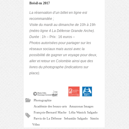
Brésil en 2017
La réservation d’un billet en ligne est
recommandée ;
Visite du mardi au dimanche de 10h à 19h
(métro ligne 4 La Défense Grande Arche).
Durée : 1h
– Prix : 16 euros –
Photos autorisées pour partager sur les
réseaux sociaux mais aussi avec la
possibilité de gagner un voyage pour deux,
aller et retour en Colombie ainsi que des
livres du photographe (indications sur
place).
Photographie
Académie des beaux-arts
Amazonas Images
François-Bernard Mache
Lélia Wanick Salgado
Parvis de La Défense
Sebastião Salgado
Simón
Vélez