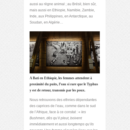
aussi au règne animal ; au Brésil, bien sûr,
mais aussi en Ethiopie, Namibie, Zambie,
Inde, aux Philippines, en Antarctique, au
Soudan, en Algérie…
A Bati en Ethiopie, les femmes attendent à
proximité du puits, l’eau si rare que le Typhus
y est de retour, transmis par les poux.
Nous retrouvons des ethnies dépendantes
des caprices de l’eau, comme dans le sud
de l’Afrique, face à ce constat : «
les
Bushmen, dès qu’il pleut, boivent
immédiatement et aussi longtemps qu’ils