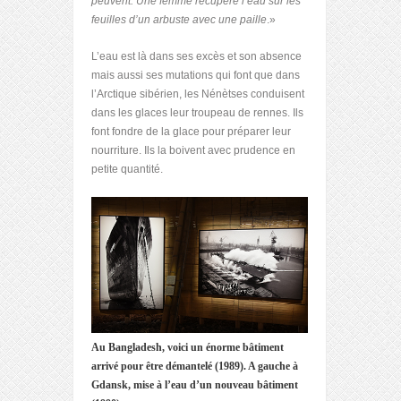
peuvent. Une femme récupère l’eau sur les
feuilles d’un arbuste avec une paille
.»
L’eau est là dans ses excès et son absence
mais aussi ses mutations qui font que dans
l’Arctique sibérien, les Nénètses conduisent
dans les glaces leur troupeau de rennes. Ils
font fondre de la glace pour préparer leur
nourriture. Ils la boivent avec prudence en
petite quantité.
Au Bangladesh, voici un énorme bâtiment
arrivé pour être démantelé (1989). A gauche à
Gdansk, mise à l’eau d’un nouveau bâtiment