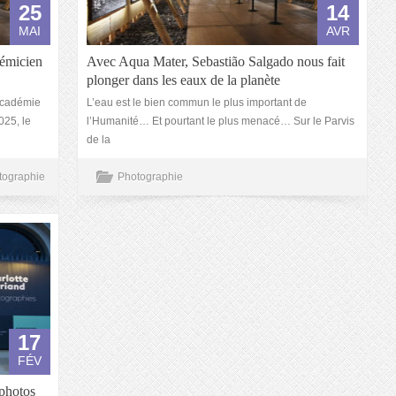
25
14
MAI
AVR
démicien
Avec Aqua Mater, Sebastião Salgado nous fait
plonger dans les eaux de la planète
’Académie
L’eau est le bien commun le plus important de
025, le
l’Humanité… Et pourtant le plus menacé… Sur le Parvis
de la
tographie
Photographie
17
FÉV
 photos