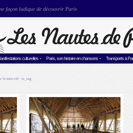
ne façon ludique de découvrir Paris
anifestations culturelles
Paris, son histoire en chansons
Transports à Par
c le mot-clé :
is_tag