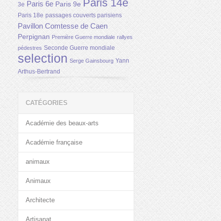
Paris 14e
Paris 6e
Paris 9e
3e
Paris 18e
passages couverts parisiens
Pavillon Comtesse de Caen
Perpignan
Première Guerre mondiale
rallyes
Seconde Guerre mondiale
pédestres
selection
Yann
Serge Gainsbourg
Arthus-Bertrand
CATÉGORIES
Académie des beaux-arts
Académie française
animaux
Animaux
Architecte
Artisanat