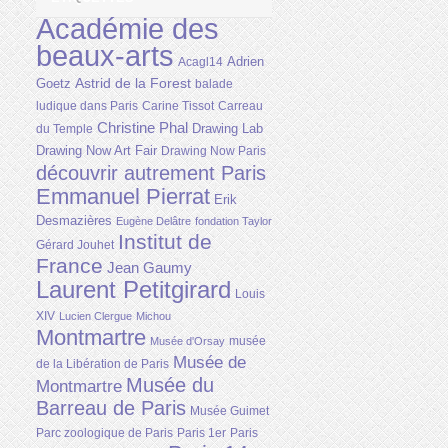
Académie des
beaux-arts
Adrien
Acagl14
Astrid de la Forest
Goetz
balade
ludique dans Paris
Carine Tissot
Carreau
Christine Phal
Drawing Lab
du Temple
Drawing Now Art Fair
Drawing Now Paris
découvrir autrement Paris
Emmanuel Pierrat
Erik
Desmazières
Eugène Delâtre
fondation Taylor
Institut de
Gérard Jouhet
France
Jean Gaumy
Laurent Petitgirard
Louis
XIV
Lucien Clergue
Michou
Montmartre
musée
Musée d'Orsay
Musée de
de la Libération de Paris
Musée du
Montmartre
Barreau de Paris
Musée Guimet
Parc zoologique de Paris
Paris 1er
Paris