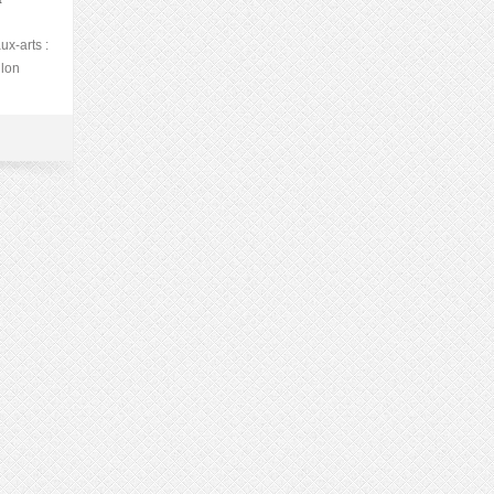
x-arts :
llon