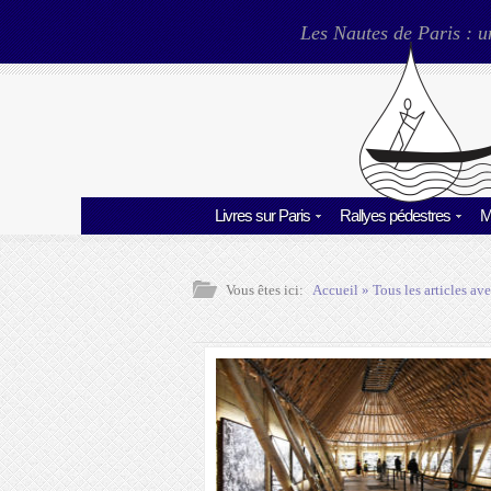
Les Nautes de Paris : u
Livres sur Paris
Rallyes pédestres
M
Vous êtes ici:
Accueil
» Tous les articles ave