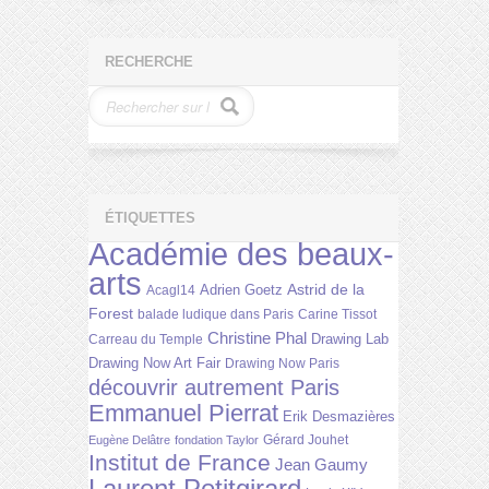
RECHERCHE
ÉTIQUETTES
Académie des beaux-
arts
Astrid de la
Adrien Goetz
Acagl14
Forest
balade ludique dans Paris
Carine Tissot
Christine Phal
Drawing Lab
Carreau du Temple
Drawing Now Art Fair
Drawing Now Paris
découvrir autrement Paris
Emmanuel Pierrat
Erik Desmazières
Gérard Jouhet
Eugène Delâtre
fondation Taylor
Institut de France
Jean Gaumy
Laurent Petitgirard