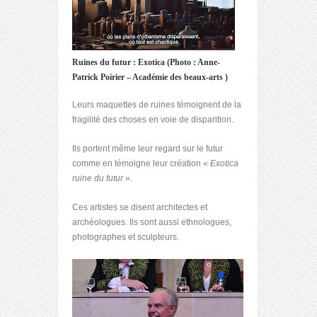
Ruines du futur : Exotica (Photo : Anne-
Patrick Poirier – Académie des beaux-arts )
Leurs maquettes de ruines témoignent de la
fragilité des choses en voie de disparition.
Ils portent même leur regard sur le futur
comme en témoigne leur création «
Exotica
ruine du futur
».
Ces artistes se disent architectes et
archéologues. Ils sont aussi ethnologues,
photographes et sculpteurs.