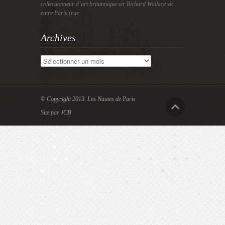
collectionneur d’art britannique sir Richard Wallace vit
entre Paris (rue
Archives
Archives
© Copyright 2013.
Les Nautes de Paris
Site par JCB