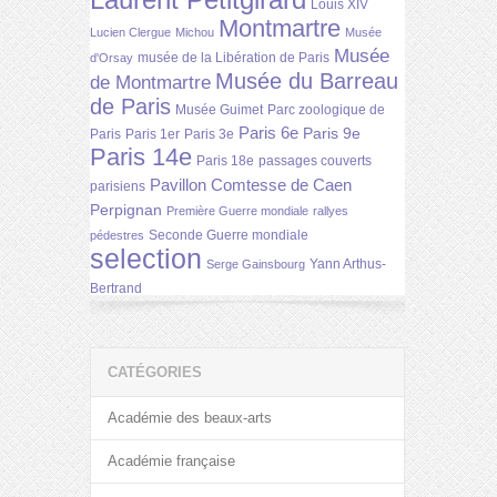
Louis XIV
Montmartre
Lucien Clergue
Michou
Musée
Musée
musée de la Libération de Paris
d'Orsay
Musée du Barreau
de Montmartre
de Paris
Musée Guimet
Parc zoologique de
Paris 6e
Paris 9e
Paris
Paris 1er
Paris 3e
Paris 14e
Paris 18e
passages couverts
Pavillon Comtesse de Caen
parisiens
Perpignan
Première Guerre mondiale
rallyes
Seconde Guerre mondiale
pédestres
selection
Yann Arthus-
Serge Gainsbourg
Bertrand
CATÉGORIES
Académie des beaux-arts
Académie française