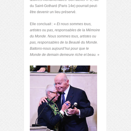
du Saint-Gothard (Paris 14
e
) pourrait peut-
être devenir un lieu préservé.
Elle concluait : «
Et nous sommes tous,
artistes ou pas, responsables de la Mémoire
du Monde. Nous sommes tous, artistes ou
pas, responsables de la Beauté du Monde.
Battons-nous aujourd’hui pour que le
Monde de demain demeure riche et beau.
»