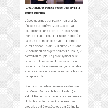
Adoubement de Patrick Poirier qui servira la
section sculpture
.
L’épée dessinée par Patrick Poirier a été
réalisée par l’orfèvre Marc Gassier. Une
double lame l’une portant le nom d’Anne
Poirier et l’autre celui de Patrick Poirier, à la
base un petit médaillon avec le portrait de
leur fils disparu, Alain-Guillaume y a 20 ans.
Le pommeau en argent poli est un Janus, le
portrait du couple. La garde symbolise le
cerveau et la mémoire. Le manche est une
colonne d’architecture en tronçons décalés
avec à sa base un carré de sa pierre favorite
un lapis-lazuli.
Son habit d’académicienne a été dessiné
par Mevan Kaluarachchi (Rotterdam) et
Patrick Poirier qui a dessiné les broderies et
choisi les couleurs des fils de soie. Les
broderies ont été exécutées par Céline Le