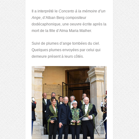
Il a interprété le
Concerto à la mémoire d’un
Ange
, d’Alban Berg compositeur
dodécaphonique, une oeuvre écrite après la
mort de la fille d’Alma Maria Malher.
Suivi de plumes d’ange tombées du ciel.
Quelques plumes envoyées par celui qui
demeure présent à leurs côtés.