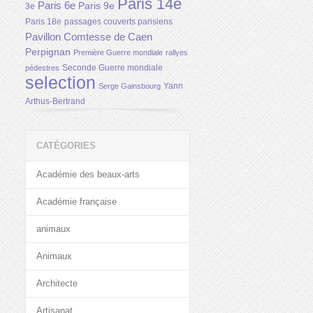
Paris 14e
Paris 6e
Paris 9e
3e
Paris 18e
passages couverts parisiens
Pavillon Comtesse de Caen
Perpignan
Première Guerre mondiale
rallyes
Seconde Guerre mondiale
pédestres
selection
Yann
Serge Gainsbourg
Arthus-Bertrand
CATÉGORIES
Académie des beaux-arts
Académie française
animaux
Animaux
Architecte
Artisanat