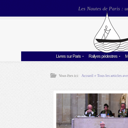
Les Nautes de Paris : u
Livres sur Paris
Rallyes pédestres
M
Vous êtes ici:
Accueil
» Tous les articles ave