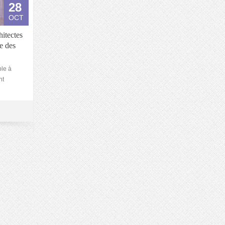
28
OCT
hitectes
e des
ble à
nt