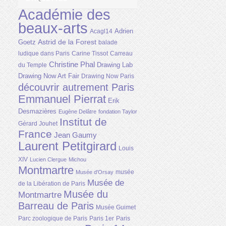
Académie des
beaux-arts
Adrien
Acagl14
Astrid de la Forest
Goetz
balade
ludique dans Paris
Carine Tissot
Carreau
Christine Phal
Drawing Lab
du Temple
Drawing Now Art Fair
Drawing Now Paris
découvrir autrement Paris
Emmanuel Pierrat
Erik
Desmazières
Eugène Delâtre
fondation Taylor
Institut de
Gérard Jouhet
France
Jean Gaumy
Laurent Petitgirard
Louis
XIV
Lucien Clergue
Michou
Montmartre
musée
Musée d'Orsay
Musée de
de la Libération de Paris
Musée du
Montmartre
Barreau de Paris
Musée Guimet
Parc zoologique de Paris
Paris 1er
Paris