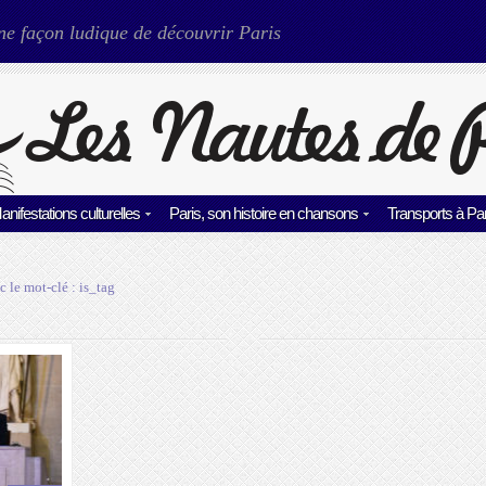
ne façon ludique de découvrir Paris
anifestations culturelles
Paris, son histoire en chansons
Transports à Par
c le mot-clé :
is_tag