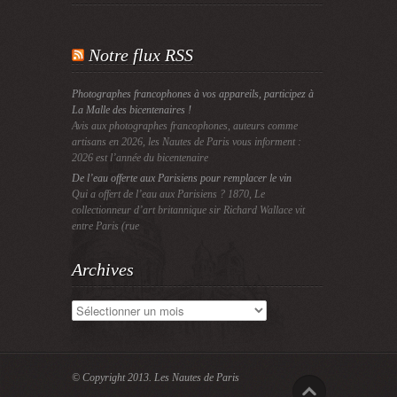
Notre flux RSS
Photographes francophones à vos appareils, participez à
La Malle des bicentenaires !
Avis aux photographes francophones, auteurs comme
artisans en 2026, les Nautes de Paris vous informent :
2026 est l’année du bicentenaire
De l’eau offerte aux Parisiens pour remplacer le vin
Qui a offert de l’eau aux Parisiens ? 1870, Le
collectionneur d’art britannique sir Richard Wallace vit
entre Paris (rue
Archives
Archives
© Copyright 2013.
Les Nautes de Paris