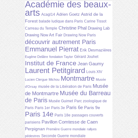
Académie des beaux-
arts
Astrid de la
Adrien Goetz
Acagl14
Forest
balade ludique dans Paris
Carine Tissot
Christine Phal
Drawing Lab
Carreau du Temple
Drawing Now Art Fair
Drawing Now Paris
découvrir autrement Paris
Emmanuel Pierrat
Erik Desmazières
Gérard Jouhet
Eugène Delâtre
fondation Taylor
Institut de France
Jean Gaumy
Laurent Petitgirard
Louis XIV
Montmartre
Lucien Clergue
Michou
Musée
Musée
musée de la Libération de Paris
d'Orsay
Musée du Barreau
de Montmartre
de Paris
Musée Guimet
Parc zoologique de
Paris 6e
Paris 9e
Paris
Paris 1er
Paris 3e
Paris 14e
Paris 18e
passages couverts
Pavillon Comtesse de Caen
parisiens
Perpignan
Première Guerre mondiale
rallyes
Seconde Guerre mondiale
pédestres