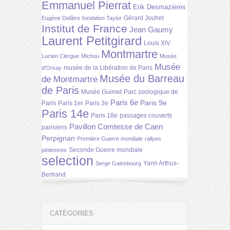
Emmanuel Pierrat
Erik Desmazières
Gérard Jouhet
Eugène Delâtre
fondation Taylor
Institut de France
Jean Gaumy
Laurent Petitgirard
Louis XIV
Montmartre
Lucien Clergue
Michou
Musée
Musée
musée de la Libération de Paris
d'Orsay
Musée du Barreau
de Montmartre
de Paris
Musée Guimet
Parc zoologique de
Paris 6e
Paris 9e
Paris
Paris 1er
Paris 3e
Paris 14e
Paris 18e
passages couverts
Pavillon Comtesse de Caen
parisiens
Perpignan
Première Guerre mondiale
rallyes
Seconde Guerre mondiale
pédestres
selection
Yann Arthus-
Serge Gainsbourg
Bertrand
CATÉGORIES