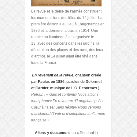
La revue et le défilé de l’armée constituent
les moments forts des fêtes du 14 juillet. La
première édition a eu lieu à Longchamps en
1880 et la dernière là bas, en 1914. Une
retraite au flambeau était organisée le
13, avec des concerts dans les jardins, la
décoration des places et des rues, des feux
d’artifice, le 14 juillet allait être fêté dans
toute la France.
En revenant de la revue,
chanson créée
par Paulus en 1886, paroles de Delormel
et Garnier, musique de L.C. Desormes )
Refrain :
«
Gais et contents/ Nous allions
triomphants/ En revenant d’Longchamps/ Le
Cœur à l’aise/ Sans hésiter/ Nous venions
d’acclamer/ D’voir et d’complimenter/l’armée
française
»
…
Allons-y doucement
, ou « Pendant la