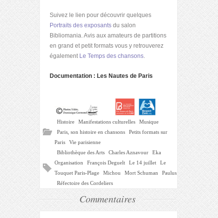
Suivez le lien pour découvrir quelques
Portraits des exposants
du salon
Bibliomania. Avis aux amateurs de partitions
en grand et petit formats vous y retrouverez
également
Le Temps des chansons
.
Documentation : Les Nautes de Paris
Histoire
Manifestations culturelles
Musique
Paris, son histoire en chansons
Petits formats sur
Paris
Vie parisienne
Bibliothèque des Arts
Charles Aznavour
Eka
Organisation
François Deguelt
Le 14 juillet
Le
Touquet Paris-Plage
Michou
Mort Schuman
Paulus
Réfectoire des Cordeliers
Commentaires