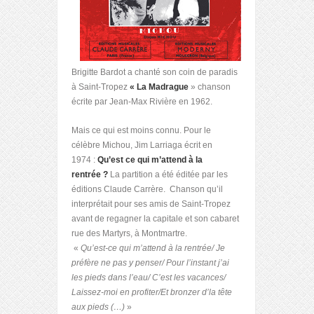
Brigitte Bardot a chanté son coin de paradis
à Saint-Tropez
« La Madrague
» chanson
écrite par Jean-Max Rivière en 1962.
Mais ce qui est moins connu. Pour le
célèbre Michou, Jim Larriaga écrit en
1974 :
Qu’est ce qui m’attend à la
rentrée ?
La partition a été éditée par les
éditions Claude Carrère. Chanson qu’il
interprétait pour ses amis de Saint-Tropez
avant de regagner la capitale et son cabaret
rue des Martyrs, à Montmartre.
«
Qu’est-ce qui m’attend à la rentrée/ Je
préfère ne pas y penser/ Pour l’instant j’ai
les pieds dans l’eau/ C’est les vacances/
Laissez-moi en profiter/Et bronzer d’la tête
aux pieds (…)
»