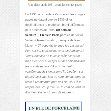
Une chanson de 1931, avant les congés payés
En 1931, on chante à Paris, mais les congés
payés ne datent que de 1936 et les
destinations à la mode semblent différentes,
plus proches de Paris.
Un coin de
verdure… En plein Paris
paroles de Victor
Vallier & René Buzelin ; musique de Paul
Maye
:
«
Chaque été lorsque les vacances/
Font fuir par tous les moyens les Parisiens,/
Vers Deauville en foule ils s’élancent/Ou
bien s’en vont à Vichy/ Fair’des chichis/Dans
les grands palaces/ A prix d’or faut
voir/Comme ils s’entassent/ Ils étouffent sur
place/Aussi moi loin de faire comme eux/ Je
reste à Montmartre près des cieux/ Et là je
respire beaucoup mieux/ Un coin de verdure
/En Plein Paris/ Un peu de nature
. »