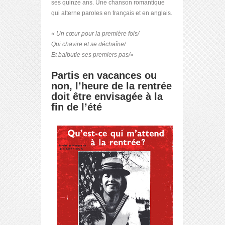
ses quinze ans. Une chanson romantique
qui alterne paroles en français et en anglais.
«
Un cœur pour la première fois/
Qui chavire et se déchaîne/
Et balbutie ses premiers pas/
»
Partis en vacances ou
non, l’heure de la rentrée
doit être envisagée à la
fin de l’été