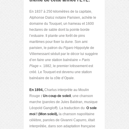
En 1837 à 250 kilomètres de la capitale,
Alphonse Daloz notaire Parisien, achète le
domaine du Touquet, un hameau et 1600
hectares de sable dont la pointe borde
l’estuaire. Il plante une forêt de pins
maritimes pour fixer la dune. Son ami
parisien, le patron du
Figaro
Hippolyte de
Villemessant séduit par le décor lui suggère
d’en faire une station balnéaire «
Paris
Plage
». 1882, le premier lotissement est
créé. Le Touquet est devenu une station
balnéaire de la côte d’Opale.
En 1894,
Charlus interprète au Moulin
Rouge
: Un coup de soleil
, une chanson
marche (paroles de Jules Baldran, musique
Léopold Gangloff). La traduction du
O sole
moi ! (Mon soleil),
la chanson napolitaine
célèbre, paroles de Givanni Capurro, était
interprétée, dans son adaptation française