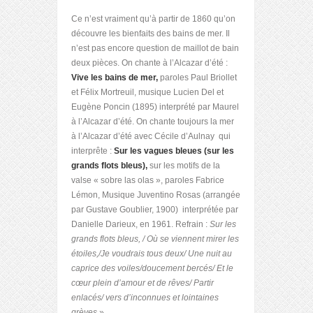
Ce n’est vraiment qu’à partir de 1860 qu’on
découvre les bienfaits des bains de mer. Il
n’est pas encore question de maillot de bain
deux pièces. On chante à l’Alcazar d’été :
Vive les bains de mer,
paroles Paul Briollet
et Félix Mortreuil, musique Lucien Del et
Eugène Poncin (1895) interprété par Maurel
à l’Alcazar d’été. On chante toujours la mer
à l’Alcazar d’été avec Cécile d’Aulnay qui
interprête :
Sur les vagues bleues (sur les
grands flots bleus),
sur les motifs de la
valse « sobre las olas », paroles Fabrice
Lémon, Musique Juventino Rosas (arrangée
par Gustave Goublier, 1900) interprétée par
Danielle Darieux, en 1961. Refrain :
Sur les
grands flots bleus, / Où se viennent mirer les
étoiles,/Je voudrais tous deux/ Une nuit au
caprice des voiles/doucement bercés/ Et le
cœur plein d’amour et de rêves/ Partir
enlacés/ vers d’inconnues et lointaines
grèves.
»