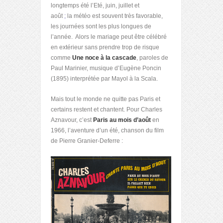
longtemps été l’Eté, juin, juillet et
août
;
la météo est souvent très favorable,
les journées sont les plus longues de
l’année. Alors le mariage peut être célébré
en extérieur sans prendre trop de risque
comme
Une noce à la cascade
, paroles de
Paul Marinier, musique d’Eugène Poncin
(1895) interprétée par Mayol à la Scala.
Mais tout le monde ne quitte pas Paris et
certains restent et chantent. Pour Charles
Aznavour, c’est
Paris au mois d’août
en
1966, l’aventure d’un été, chanson du film
de Pierre Granier-Deferre :