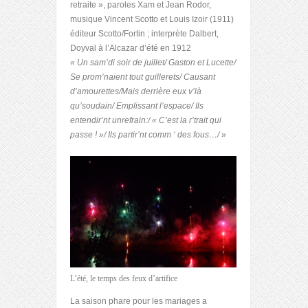
retraite », paroles Xam et Jean Rodor,
musique Vincent Scotto et Louis Izoir (1911)
éditeur Scotto/Fortin ; interprète Dalbert,
Doyval à l’Alcazar d’été en 1912
«
Un sam’di soir de juillet/ Gaston et Lucette/
Se prom’naient tout guillerets/ Causant
d’amourettes/Mais derrière eux v’là
qu’soudain/ Emplissant l’espace/ Ils
entendir’nt unrefrain:/ « C’est la r’trait qui
passe ! »/ Ils partir’nt comm ‘ des fous…/
»
L’été, le temps des feux d’artifice
La saison phare pour les mariages a