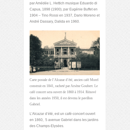
par Amédée L. Hettich musique Eduardo di
Capua, 1898 (1900), par Eugénie Buffet en
1904 – Tino Rossi en 1937, Dario Moreno et
André Dassary, Dalida en 1960.
Carte postale de l’Alcazar d’été, ancien café Morel
construit en 1841, racheté par Arsène Goubert. Le
café concert sera ouvert de 1860 à 1914. Rénové
dans les années 1950, il est devenu le pavillon
Gabriel.
L’Alcazar d’été, est un café-concert ouvert
en 1860, 5 avenue Gabriel dans les jardins
des Champs-Elysées.