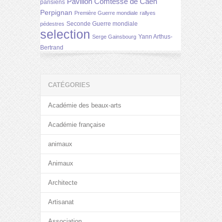
Pavillon Comtesse de Caen
parisiens
Perpignan
Première Guerre mondiale
rallyes
Seconde Guerre mondiale
pédestres
selection
Yann Arthus-
Serge Gainsbourg
Bertrand
CATÉGORIES
Académie des beaux-arts
Académie française
animaux
Animaux
Architecte
Artisanat
Association