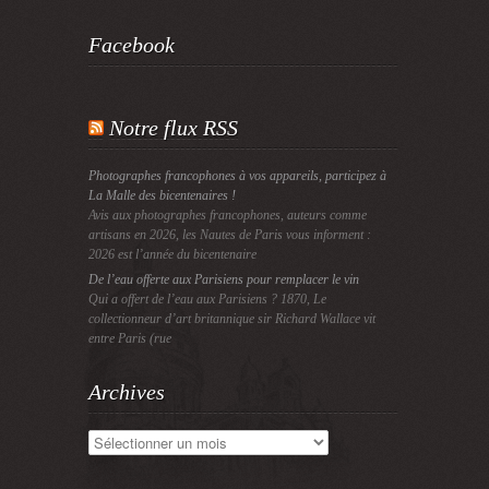
Facebook
Notre flux RSS
Photographes francophones à vos appareils, participez à
La Malle des bicentenaires !
Avis aux photographes francophones, auteurs comme
artisans en 2026, les Nautes de Paris vous informent :
2026 est l’année du bicentenaire
De l’eau offerte aux Parisiens pour remplacer le vin
Qui a offert de l’eau aux Parisiens ? 1870, Le
collectionneur d’art britannique sir Richard Wallace vit
entre Paris (rue
Archives
Archives