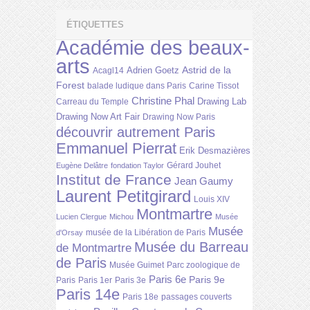
ÉTIQUETTES
Académie des beaux-
arts
Astrid de la
Adrien Goetz
Acagl14
Forest
balade ludique dans Paris
Carine Tissot
Christine Phal
Drawing Lab
Carreau du Temple
Drawing Now Art Fair
Drawing Now Paris
découvrir autrement Paris
Emmanuel Pierrat
Erik Desmazières
Gérard Jouhet
Eugène Delâtre
fondation Taylor
Institut de France
Jean Gaumy
Laurent Petitgirard
Louis XIV
Montmartre
Lucien Clergue
Michou
Musée
Musée
musée de la Libération de Paris
d'Orsay
Musée du Barreau
de Montmartre
de Paris
Musée Guimet
Parc zoologique de
Paris 6e
Paris 9e
Paris
Paris 1er
Paris 3e
Paris 14e
Paris 18e
passages couverts