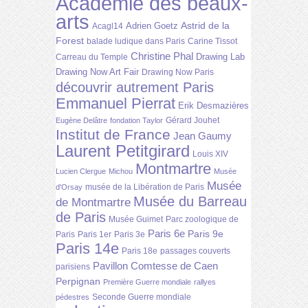
Académie des beaux-
arts
Astrid de la
Adrien Goetz
Acagl14
Forest
balade ludique dans Paris
Carine Tissot
Christine Phal
Drawing Lab
Carreau du Temple
Drawing Now Art Fair
Drawing Now Paris
découvrir autrement Paris
Emmanuel Pierrat
Erik Desmazières
Gérard Jouhet
Eugène Delâtre
fondation Taylor
Institut de France
Jean Gaumy
Laurent Petitgirard
Louis XIV
Montmartre
Lucien Clergue
Michou
Musée
Musée
musée de la Libération de Paris
d'Orsay
Musée du Barreau
de Montmartre
de Paris
Musée Guimet
Parc zoologique de
Paris 6e
Paris 9e
Paris
Paris 1er
Paris 3e
Paris 14e
Paris 18e
passages couverts
Pavillon Comtesse de Caen
parisiens
Perpignan
Première Guerre mondiale
rallyes
Seconde Guerre mondiale
pédestres