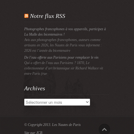
Notre flux RSS
Photographes francophones à vos appareils, participez à
La Malle des bicentenaires !
Avis aux photographes francophones, auteurs comme
artisans en 2026, les Nautes de Paris vous informent :
2026 est l’année du bicentenaire
De l’eau offerte aux Parisiens pour remplacer le vin
Qui a offert de l’eau aux Parisiens ? 1870, Le
collectionneur d’art britannique sir Richard Wallace vit
entre Paris (rue
Archives
Archives
© Copyright 2013.
Les Nautes de Paris
Site par JCB