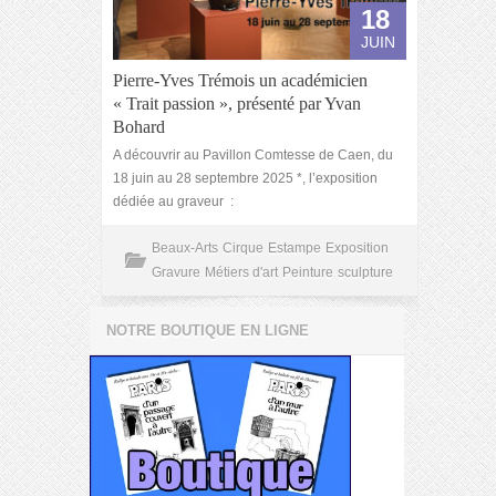
18
JUIN
Pierre-Yves Trémois un académicien
« Trait passion », présenté par Yvan
Bohard
A découvrir au Pavillon Comtesse de Caen, du
18 juin au 28 septembre 2025 *, l’exposition
dédiée au graveur :
Beaux-Arts
Cirque
Estampe
Exposition
Gravure
Métiers d'art
Peinture
sculpture
NOTRE BOUTIQUE EN LIGNE