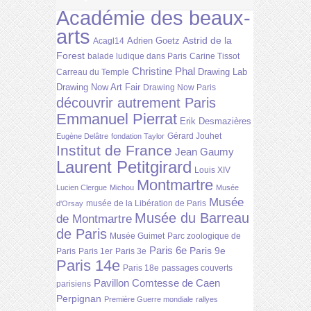
Académie des beaux-
arts
Astrid de la
Adrien Goetz
Acagl14
Forest
balade ludique dans Paris
Carine Tissot
Christine Phal
Drawing Lab
Carreau du Temple
Drawing Now Art Fair
Drawing Now Paris
découvrir autrement Paris
Emmanuel Pierrat
Erik Desmazières
Gérard Jouhet
Eugène Delâtre
fondation Taylor
Institut de France
Jean Gaumy
Laurent Petitgirard
Louis XIV
Montmartre
Lucien Clergue
Michou
Musée
Musée
musée de la Libération de Paris
d'Orsay
Musée du Barreau
de Montmartre
de Paris
Musée Guimet
Parc zoologique de
Paris 6e
Paris 9e
Paris
Paris 1er
Paris 3e
Paris 14e
Paris 18e
passages couverts
Pavillon Comtesse de Caen
parisiens
Perpignan
Première Guerre mondiale
rallyes