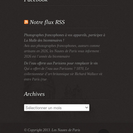
Notre flux RSS
Photographes francophones à vos appareils, participez à
La Malle des bicentenaires !
Avis aux photographes francophones, auteurs comme
artisans en 2026, les Nautes de Paris vous informent :
2026 est l’année du bicentenaire
De l’eau offerte aux Parisiens pour remplacer le vin
Qui a offert de l’eau aux Parisiens ? 1870, Le
collectionneur d’art britannique sir Richard Wallace vit
entre Paris (rue
Archives
Archives
© Copyright 2013.
Les Nautes de Paris