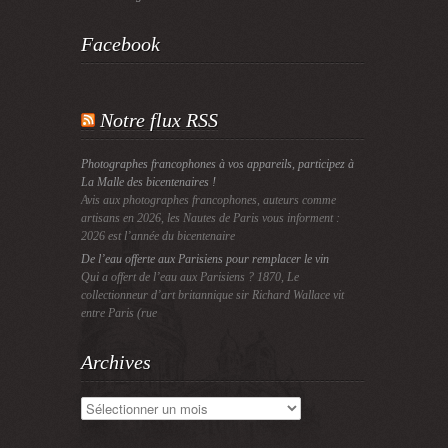
Facebook
Notre flux RSS
Photographes francophones à vos appareils, participez à
La Malle des bicentenaires !
Avis aux photographes francophones, auteurs comme
artisans en 2026, les Nautes de Paris vous informent :
2026 est l’année du bicentenaire
De l’eau offerte aux Parisiens pour remplacer le vin
Qui a offert de l’eau aux Parisiens ? 1870, Le
collectionneur d’art britannique sir Richard Wallace vit
entre Paris (rue
Archives
Archives