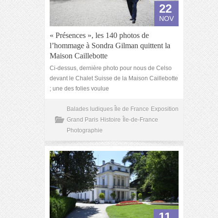
22
NOV
« Présences », les 140 photos de
l’hommage à Sondra Gilman quittent la
Maison Caillebotte
Ci-dessus, dernière photo pour nous de Celso
devant le Chalet Suisse de la Maison Caillebotte
; une des folies voulue
Balades ludiques Île de France
Exposition
Grand Paris
Histoire
Île-de-France
Photographie
11