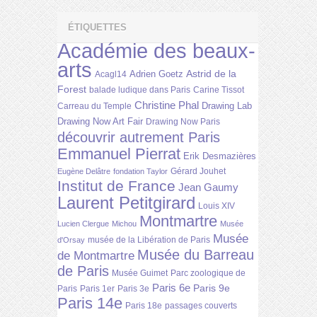
ÉTIQUETTES
Académie des beaux-
arts
Astrid de la
Adrien Goetz
Acagl14
Forest
balade ludique dans Paris
Carine Tissot
Christine Phal
Drawing Lab
Carreau du Temple
Drawing Now Art Fair
Drawing Now Paris
découvrir autrement Paris
Emmanuel Pierrat
Erik Desmazières
Gérard Jouhet
Eugène Delâtre
fondation Taylor
Institut de France
Jean Gaumy
Laurent Petitgirard
Louis XIV
Montmartre
Lucien Clergue
Michou
Musée
Musée
musée de la Libération de Paris
d'Orsay
Musée du Barreau
de Montmartre
de Paris
Musée Guimet
Parc zoologique de
Paris 6e
Paris 9e
Paris
Paris 1er
Paris 3e
Paris 14e
Paris 18e
passages couverts