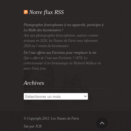
Notre flux RSS
Photographes francophones à vos appareils, participez à
La Malle des bicentenaires !
Avis aux photographes francophones, auteurs comme
artisans en 2026, les Nautes de Paris vous informent :
2026 est l’année du bicentenaire
De l’eau offerte aux Parisiens pour remplacer le vin
Qui a offert de l’eau aux Parisiens ? 1870, Le
collectionneur d’art britannique sir Richard Wallace vit
entre Paris (rue
Archives
Archives
© Copyright 2013.
Les Nautes de Paris
Site par JCB