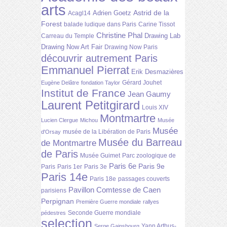
arts
Astrid de la
Adrien Goetz
Acagl14
Forest
balade ludique dans Paris
Carine Tissot
Christine Phal
Drawing Lab
Carreau du Temple
Drawing Now Art Fair
Drawing Now Paris
découvrir autrement Paris
Emmanuel Pierrat
Erik Desmazières
Gérard Jouhet
Eugène Delâtre
fondation Taylor
Institut de France
Jean Gaumy
Laurent Petitgirard
Louis XIV
Montmartre
Lucien Clergue
Michou
Musée
Musée
musée de la Libération de Paris
d'Orsay
Musée du Barreau
de Montmartre
de Paris
Musée Guimet
Parc zoologique de
Paris 6e
Paris 9e
Paris
Paris 1er
Paris 3e
Paris 14e
Paris 18e
passages couverts
Pavillon Comtesse de Caen
parisiens
Perpignan
Première Guerre mondiale
rallyes
Seconde Guerre mondiale
pédestres
selection
Yann Arthus-
Serge Gainsbourg