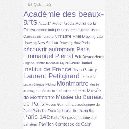
ÉTIQUETTES
Académie des beaux-
arts
Astrid de la
Adrien Goetz
Acagl14
Forest
balade ludique dans Paris
Carine Tissot
Christine Phal
Drawing Lab
Carreau du Temple
Drawing Now Art Fair
Drawing Now Paris
découvrir autrement Paris
Emmanuel Pierrat
Erik Desmazières
Gérard Jouhet
Eugène Delâtre
fondation Taylor
Institut de France
Jean Gaumy
Laurent Petitgirard
Louis XIV
Montmartre
Lucien Clergue
Michou
Musée
Musée
musée de la Libération de Paris
d'Orsay
Musée du Barreau
de Montmartre
de Paris
Musée Guimet
Parc zoologique de
Paris 6e
Paris 9e
Paris
Paris 1er
Paris 3e
Paris 14e
Paris 18e
passages couverts
Pavillon Comtesse de Caen
parisiens