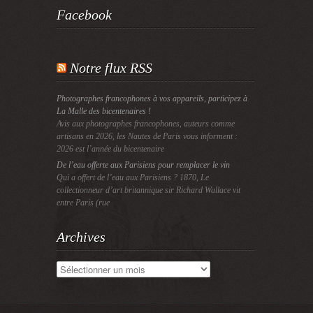
Facebook
Notre flux RSS
Photographes francophones à vos appareils, participez à
La Malle des bicentenaires !
Avis aux photographes francophones, auteurs comme
artisans en 2026, les Nautes de Paris vous informent :
2026 est l’année du bicentenaire
De l’eau offerte aux Parisiens pour remplacer le vin
Qui a offert de l’eau aux Parisiens ? 1870, Le
collectionneur d’art britannique sir Richard Wallace vit
entre Paris (rue
Archives
Archives