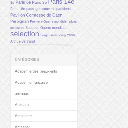
Paris 14e
Paris 6e
Paris 9e
3e
Paris 18e
passages couverts parisiens
Pavillon Comtesse de Caen
Perpignan
Première Guerre mondiale
rallyes
Seconde Guerre mondiale
pédestres
selection
Yann
Serge Gainsbourg
Arthus-Bertrand
CATÉGORIES
Académie des beaux-arts
Académie française
animaux
Animaux
Architecte
Artisanat