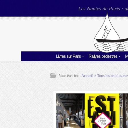
Les Nautes de Paris : u
Livres sur Paris
Rallyes pédestres
M
Vous êtes ici:
Accueil
» Tous les articles ave