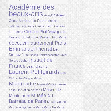
Académie des
beaux-arts
Adrien
Acagl14
Astrid de la Forest
Goetz
balade
ludique dans Paris
Carine Tissot
Carreau
Christine Phal
Drawing Lab
du Temple
Drawing Now Art Fair
Drawing Now Paris
découvrir autrement Paris
Emmanuel Pierrat
Erik
Desmazières
Eugène Delâtre
fondation Taylor
Institut de
Gérard Jouhet
France
Jean Gaumy
Laurent Petitgirard
Louis
XIV
Lucien Clergue
Michou
Montmartre
musée
Musée d'Orsay
Musée de
de la Libération de Paris
Musée du
Montmartre
Barreau de Paris
Musée Guimet
Parc zoologique de Paris
Paris 1er
Paris