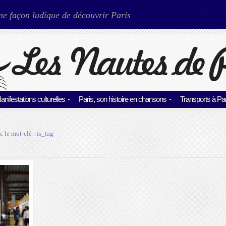
ne façon ludique de découvrir Paris
anifestations culturelles
Paris, son histoire en chansons
Transports à Par
c le mot-clé :
is_tag