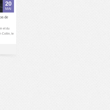
20
MAI
lon de
n et du
 Collin, le