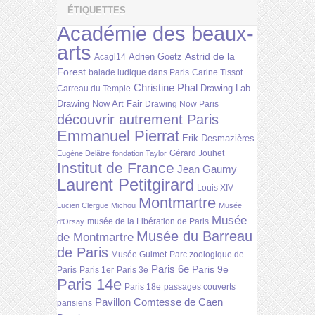
ÉTIQUETTES
Académie des beaux-
arts
Astrid de la
Adrien Goetz
Acagl14
Forest
balade ludique dans Paris
Carine Tissot
Christine Phal
Drawing Lab
Carreau du Temple
Drawing Now Art Fair
Drawing Now Paris
découvrir autrement Paris
Emmanuel Pierrat
Erik Desmazières
Gérard Jouhet
Eugène Delâtre
fondation Taylor
Institut de France
Jean Gaumy
Laurent Petitgirard
Louis XIV
Montmartre
Lucien Clergue
Michou
Musée
Musée
musée de la Libération de Paris
d'Orsay
Musée du Barreau
de Montmartre
de Paris
Musée Guimet
Parc zoologique de
Paris 6e
Paris 9e
Paris
Paris 1er
Paris 3e
Paris 14e
Paris 18e
passages couverts
Pavillon Comtesse de Caen
parisiens