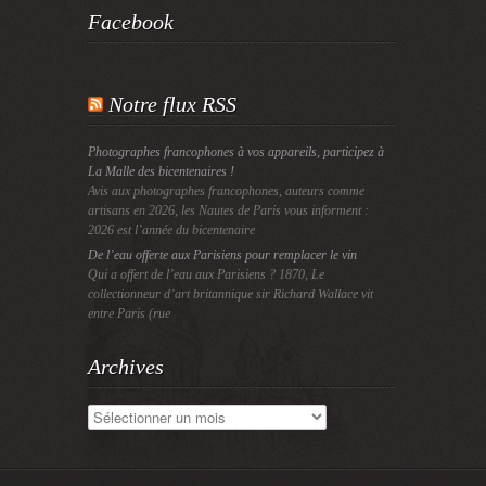
Facebook
Notre flux RSS
Photographes francophones à vos appareils, participez à
La Malle des bicentenaires !
Avis aux photographes francophones, auteurs comme
artisans en 2026, les Nautes de Paris vous informent :
2026 est l’année du bicentenaire
De l’eau offerte aux Parisiens pour remplacer le vin
Qui a offert de l’eau aux Parisiens ? 1870, Le
collectionneur d’art britannique sir Richard Wallace vit
entre Paris (rue
Archives
Archives