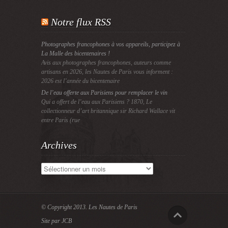
Notre flux RSS
Photographes francophones à vos appareils, participez à
La Malle des bicentenaires !
Avis aux photographes francophones, auteurs comme
artisans en 2026, les Nautes de Paris vous informent :
2026 est l’année du bicentenaire
De l’eau offerte aux Parisiens pour remplacer le vin
Qui a offert de l’eau aux Parisiens ? 1870, Le
collectionneur d’art britannique sir Richard Wallace vit
entre Paris (rue
Archives
Archives
© Copyright 2013.
Les Nautes de Paris
Site par JCB