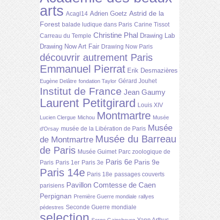
arts
Astrid de la
Adrien Goetz
Acagl14
Forest
balade ludique dans Paris
Carine Tissot
Christine Phal
Drawing Lab
Carreau du Temple
Drawing Now Art Fair
Drawing Now Paris
découvrir autrement Paris
Emmanuel Pierrat
Erik Desmazières
Gérard Jouhet
Eugène Delâtre
fondation Taylor
Institut de France
Jean Gaumy
Laurent Petitgirard
Louis XIV
Montmartre
Lucien Clergue
Michou
Musée
Musée
musée de la Libération de Paris
d'Orsay
Musée du Barreau
de Montmartre
de Paris
Musée Guimet
Parc zoologique de
Paris 6e
Paris 9e
Paris
Paris 1er
Paris 3e
Paris 14e
Paris 18e
passages couverts
Pavillon Comtesse de Caen
parisiens
Perpignan
Première Guerre mondiale
rallyes
Seconde Guerre mondiale
pédestres
selection