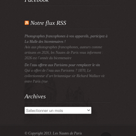
Notre flux RSS
Photographes francophones à vos appareils, participez à
La Malle des bicentenaires !
Avis aux photographes francophones, auteurs comme
artisans en 2026, les Nautes de Paris vous informent :
2026 est l’année du bicentenaire
De l’eau offerte aux Parisiens pour remplacer le vin
Qui a offert de l’eau aux Parisiens ? 1870, Le
collectionneur d’art britannique sir Richard Wallace vit
entre Paris (rue
Archives
Archives
© Copyright 2013.
Les Nautes de Paris