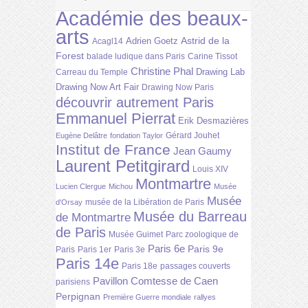
Académie des beaux-
arts
Astrid de la
Adrien Goetz
Acagl14
Forest
balade ludique dans Paris
Carine Tissot
Christine Phal
Drawing Lab
Carreau du Temple
Drawing Now Art Fair
Drawing Now Paris
découvrir autrement Paris
Emmanuel Pierrat
Erik Desmazières
Gérard Jouhet
Eugène Delâtre
fondation Taylor
Institut de France
Jean Gaumy
Laurent Petitgirard
Louis XIV
Montmartre
Lucien Clergue
Michou
Musée
Musée
musée de la Libération de Paris
d'Orsay
Musée du Barreau
de Montmartre
de Paris
Musée Guimet
Parc zoologique de
Paris 6e
Paris 9e
Paris
Paris 1er
Paris 3e
Paris 14e
Paris 18e
passages couverts
Pavillon Comtesse de Caen
parisiens
Perpignan
Première Guerre mondiale
rallyes