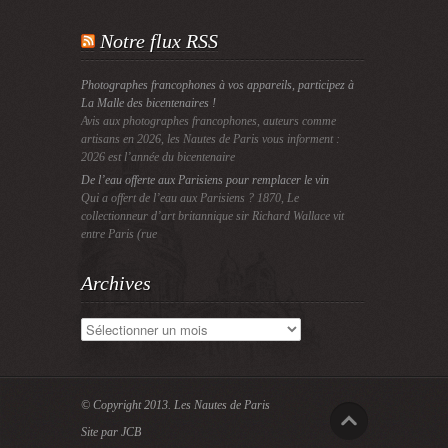
Notre flux RSS
Photographes francophones à vos appareils, participez à
La Malle des bicentenaires !
Avis aux photographes francophones, auteurs comme
artisans en 2026, les Nautes de Paris vous informent :
2026 est l’année du bicentenaire
De l’eau offerte aux Parisiens pour remplacer le vin
Qui a offert de l’eau aux Parisiens ? 1870, Le
collectionneur d’art britannique sir Richard Wallace vit
entre Paris (rue
Archives
Archives
© Copyright 2013.
Les Nautes de Paris
Site par JCB