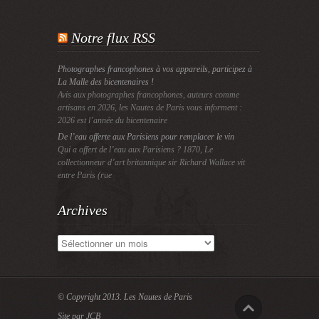
Notre flux RSS
Photographes francophones à vos appareils, participez à
La Malle des bicentenaires !
Avis aux photographes francophones, auteurs comme
artisans en 2026, les Nautes de Paris vous informent :
2026 est l’année du bicentenaire
De l’eau offerte aux Parisiens pour remplacer le vin
Qui a offert de l’eau aux Parisiens ? 1870, Le
collectionneur d’art britannique sir Richard Wallace vit
entre Paris (rue
Archives
Archives
© Copyright 2013.
Les Nautes de Paris
Site par JCB