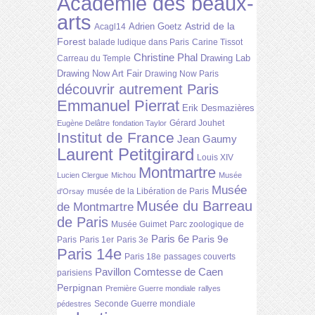
Académie des beaux-
arts
Astrid de la
Adrien Goetz
Acagl14
Forest
balade ludique dans Paris
Carine Tissot
Christine Phal
Drawing Lab
Carreau du Temple
Drawing Now Art Fair
Drawing Now Paris
découvrir autrement Paris
Emmanuel Pierrat
Erik Desmazières
Gérard Jouhet
Eugène Delâtre
fondation Taylor
Institut de France
Jean Gaumy
Laurent Petitgirard
Louis XIV
Montmartre
Lucien Clergue
Michou
Musée
Musée
musée de la Libération de Paris
d'Orsay
Musée du Barreau
de Montmartre
de Paris
Musée Guimet
Parc zoologique de
Paris 6e
Paris 9e
Paris
Paris 1er
Paris 3e
Paris 14e
Paris 18e
passages couverts
Pavillon Comtesse de Caen
parisiens
Perpignan
Première Guerre mondiale
rallyes
Seconde Guerre mondiale
pédestres