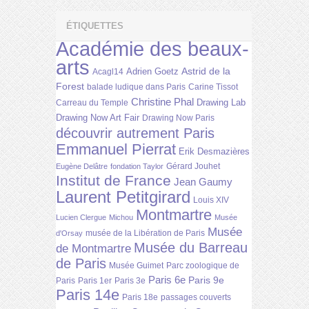
ÉTIQUETTES
Académie des beaux-
arts
Astrid de la
Adrien Goetz
Acagl14
Forest
balade ludique dans Paris
Carine Tissot
Christine Phal
Drawing Lab
Carreau du Temple
Drawing Now Art Fair
Drawing Now Paris
découvrir autrement Paris
Emmanuel Pierrat
Erik Desmazières
Gérard Jouhet
Eugène Delâtre
fondation Taylor
Institut de France
Jean Gaumy
Laurent Petitgirard
Louis XIV
Montmartre
Lucien Clergue
Michou
Musée
Musée
musée de la Libération de Paris
d'Orsay
Musée du Barreau
de Montmartre
de Paris
Musée Guimet
Parc zoologique de
Paris 6e
Paris 9e
Paris
Paris 1er
Paris 3e
Paris 14e
Paris 18e
passages couverts