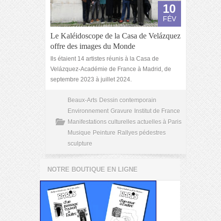
10
FÉV
Le Kaléidoscope de la Casa de Velázquez
offre des images du Monde
Ils étaient 14 artistes réunis à la Casa de
Velázquez-Académie de France à Madrid, de
septembre 2023 à juillet 2024.
Beaux-Arts
Dessin contemporain
Environnement
Gravure
Institut de France
Manifestations culturelles actuelles à Paris
Musique
Peinture
Rallyes pédestres
sculpture
NOTRE BOUTIQUE EN LIGNE