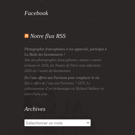
Facebook
Notre flux RSS
Photographes francophones à vos appareils, participez à
La Malle des bicentenaires !
Avis aux photographes francophones, auteurs comme
artisans en 2026, les Nautes de Paris vous informent :
2026 est l’année du bicentenaire
De l’eau offerte aux Parisiens pour remplacer le vin
Qui a offert de l’eau aux Parisiens ? 1870, Le
collectionneur d’art britannique sir Richard Wallace vit
entre Paris (rue
Archives
Archives