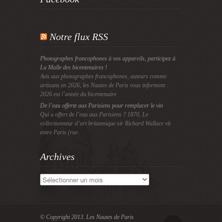
Notre flux RSS
Photographes francophones à vos appareils, participez à
La Malle des bicentenaires !
Avis aux photographes francophones, auteurs comme
artisans en 2026, les Nautes de Paris vous informent :
2026 est l’année du bicentenaire
De l’eau offerte aux Parisiens pour remplacer le vin
Qui a offert de l’eau aux Parisiens ? 1870, Le
collectionneur d’art britannique sir Richard Wallace vit
entre Paris (rue
Archives
Archives
© Copyright 2013.
Les Nautes de Paris