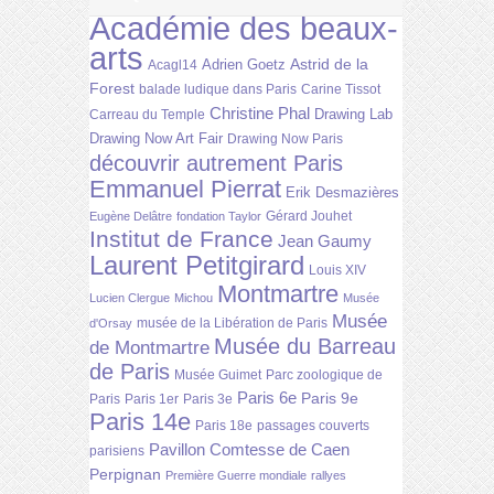
Académie des beaux-
arts
Astrid de la
Adrien Goetz
Acagl14
Forest
balade ludique dans Paris
Carine Tissot
Christine Phal
Drawing Lab
Carreau du Temple
Drawing Now Art Fair
Drawing Now Paris
découvrir autrement Paris
Emmanuel Pierrat
Erik Desmazières
Gérard Jouhet
Eugène Delâtre
fondation Taylor
Institut de France
Jean Gaumy
Laurent Petitgirard
Louis XIV
Montmartre
Lucien Clergue
Michou
Musée
Musée
musée de la Libération de Paris
d'Orsay
Musée du Barreau
de Montmartre
de Paris
Musée Guimet
Parc zoologique de
Paris 6e
Paris 9e
Paris
Paris 1er
Paris 3e
Paris 14e
Paris 18e
passages couverts
Pavillon Comtesse de Caen
parisiens
Perpignan
Première Guerre mondiale
rallyes