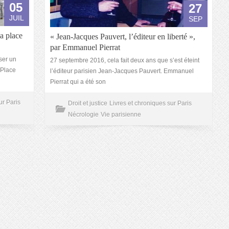
05
27
JUIL
SEP
la place
« Jean-Jacques Pauvert, l’éditeur en liberté »,
par Emmanuel Pierrat
ser un
27 septembre 2016, cela fait deux ans que s’est éteint
 Place
l’éditeur parisien Jean-Jacques Pauvert. Emmanuel
Pierrat qui a été son
ur Paris
Droit et justice
Livres et chroniques sur Paris
Nécrologie
Vie parisienne