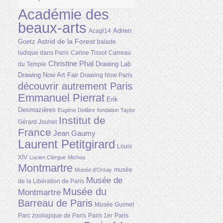
Académie des
beaux-arts
Adrien
Acagl14
Astrid de la Forest
Goetz
balade
ludique dans Paris
Carine Tissot
Carreau
Christine Phal
Drawing Lab
du Temple
Drawing Now Art Fair
Drawing Now Paris
découvrir autrement Paris
Emmanuel Pierrat
Erik
Desmazières
Eugène Delâtre
fondation Taylor
Institut de
Gérard Jouhet
France
Jean Gaumy
Laurent Petitgirard
Louis
XIV
Lucien Clergue
Michou
Montmartre
musée
Musée d'Orsay
Musée de
de la Libération de Paris
Musée du
Montmartre
Barreau de Paris
Musée Guimet
Parc zoologique de Paris
Paris 1er
Paris