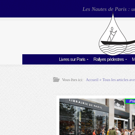
Les Nautes de Paris : u
Livres sur Paris
Rallyes pédestres
M
Vous êtes ici:
Accueil
» Tous les articles ave