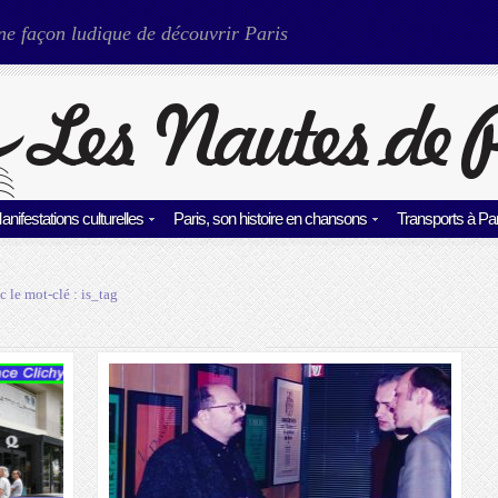
ne façon ludique de découvrir Paris
anifestations culturelles
Paris, son histoire en chansons
Transports à Par
c le mot-clé :
is_tag