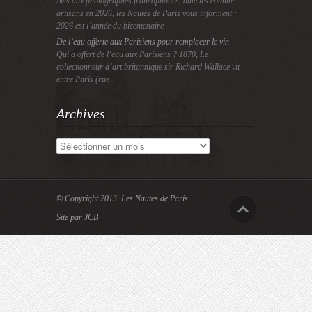
Avis aux photographes francophones, auteurs comme
artisans en 2026, les Nautes de Paris vous informent :
2026 est l’année du bicentenaire
De l’eau offerte aux Parisiens pour remplacer le vin
Qui a offert de l’eau aux Parisiens ? 1870, Le
collectionneur d’art britannique sir Richard Wallace vit
entre Paris (rue
Archives
Archives
© Copyright 2013.
Les Nautes de Paris
Site par JCB