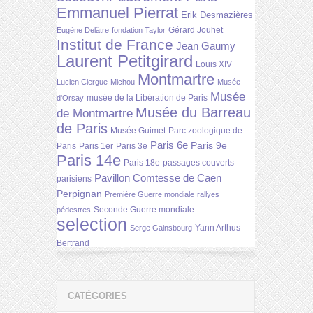
Emmanuel Pierrat
Erik Desmazières
Gérard Jouhet
Eugène Delâtre
fondation Taylor
Institut de France
Jean Gaumy
Laurent Petitgirard
Louis XIV
Montmartre
Lucien Clergue
Michou
Musée
Musée
musée de la Libération de Paris
d'Orsay
Musée du Barreau
de Montmartre
de Paris
Musée Guimet
Parc zoologique de
Paris 6e
Paris 9e
Paris
Paris 1er
Paris 3e
Paris 14e
Paris 18e
passages couverts
Pavillon Comtesse de Caen
parisiens
Perpignan
Première Guerre mondiale
rallyes
Seconde Guerre mondiale
pédestres
selection
Yann Arthus-
Serge Gainsbourg
Bertrand
CATÉGORIES