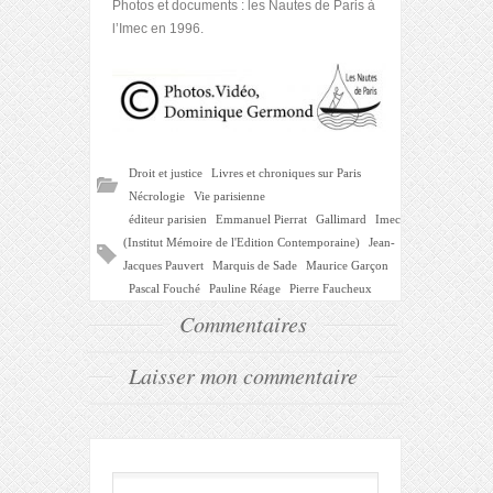
Photos et documents : les Nautes de Paris à
l’Imec en 1996.
Droit et justice
Livres et chroniques sur Paris
Nécrologie
Vie parisienne
éditeur parisien
Emmanuel Pierrat
Gallimard
Imec
(Institut Mémoire de l'Edition Contemporaine)
Jean-
Jacques Pauvert
Marquis de Sade
Maurice Garçon
Pascal Fouché
Pauline Réage
Pierre Faucheux
Commentaires
Laisser mon commentaire