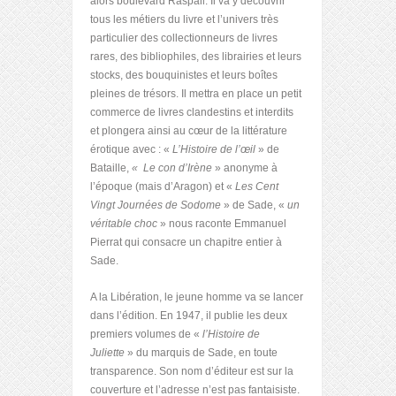
alors boulevard Raspail. Il va y découvrir
tous les métiers du livre et l’univers très
particulier des collectionneurs de livres
rares, des bibliophiles, des librairies et leurs
stocks, des bouquinistes et leurs boîtes
pleines de trésors. Il mettra en place un petit
commerce de livres clandestins et interdits
et plongera ainsi au cœur de la littérature
érotique avec : «
L’Histoire de l’œil
» de
Bataille,
« Le con d’Irène
» anonyme à
l’époque (mais d’Aragon) et «
Les Cent
Vingt Journées de Sodome
» de Sade, «
un
véritable choc
» nous raconte Emmanuel
Pierrat qui consacre un chapitre entier à
Sade.
A la Libération, le jeune homme va se lancer
dans l’édition. En 1947, il publie les deux
premiers volumes de «
l’Histoire de
Juliette
» du marquis de Sade, en toute
transparence. Son nom d’éditeur est sur la
couverture et l’adresse n’est pas fantaisiste.