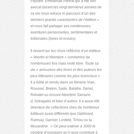
Pauvert. Emmanuel Pierrat qui a été son
avocat durant les vingt dernières années de
sa vie nous retrace le parcours d’un des
derniers grands «
aventuriers de l’édition
»
et nous fait partager ses nombreuses
aventures personnelles, sentimentales et
éditoriales (livres et revues).
Il revient sur les choix réfléchis d’un éditeur
«
libertin et libertaire
» condamné de
nombreuses fois mais resté libre. Toute sa
vie «
amoureux des livres et des auteurs les
plus littéraires comme les plus licencieux
».
Il a édité et vendu dans sa librairie Vian,
Roussel, Breton, Sade, Bataille, Genet,
Rebatet ou encore Albertine Sarrazin
(
L’Astragale
) et bien d’autres. Il a aussi été
directeur de collections chez de nombreux
éditeurs aussi différents que Gallimard,
Ramsay, Garnier, Losfeld, Tchou ou la
Musardine . «
On peut estimer à 3000 le
nombre d’ouvrages qu’il aura contribué à