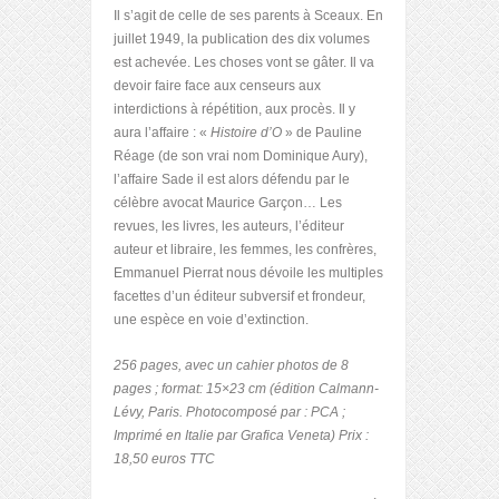
Il s’agit de celle de ses parents à Sceaux. En
juillet 1949, la publication des dix volumes
est achevée. Les choses vont se gâter. Il va
devoir faire face aux censeurs aux
interdictions à répétition, aux procès. Il y
aura l’affaire : «
Histoire d’O
» de Pauline
Réage (de son vrai nom Dominique Aury),
l’affaire Sade il est alors défendu par le
célèbre avocat Maurice Garçon… Les
revues, les livres, les auteurs, l’éditeur
auteur et libraire, les femmes, les confrères,
Emmanuel Pierrat nous dévoile les multiples
facettes d’un éditeur subversif et frondeur,
une espèce en voie d’extinction.
256 pages, avec un cahier photos de 8
pages ; format: 15×23 cm (édition Calmann-
Lévy, Paris. Photocomposé par : PCA ;
Imprimé en Italie par Grafica Veneta) Prix :
18,50 euros TTC