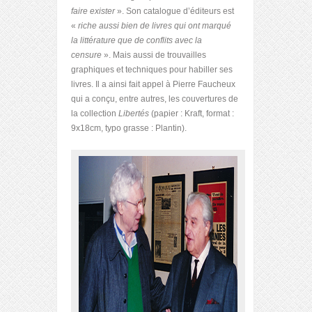
faire exister
». Son catalogue d’éditeurs est
«
riche aussi bien de livres qui ont marqué
la littérature que de conflits avec la
censure
». Mais aussi de trouvailles
graphiques et techniques pour habiller ses
livres. Il a ainsi fait appel à Pierre Faucheux
qui a conçu, entre autres, les couvertures de
la collection
Libertés
(papier : Kraft, format :
9x18cm, typo grasse : Plantin).