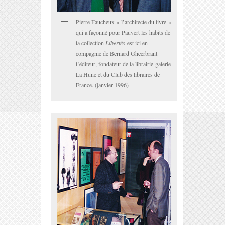
Pierre Faucheux « l’architecte du livre »
qui a façonné pour Pauvert les habits de
la collection
Libertés
est ici en
compagnie de Bernard Gheerbrant
l’éditeur, fondateur de la librairie-galerie
La Hune et du Club des libraires de
France. (janvier 1996)