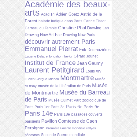
Académie des beaux-
arts
Astrid de la
Adrien Goetz
Acagl14
Forest
balade ludique dans Paris
Carine Tissot
Christine Phal
Drawing Lab
Carreau du Temple
Drawing Now Art Fair
Drawing Now Paris
découvrir autrement Paris
Emmanuel Pierrat
Erik Desmazières
Gérard Jouhet
Eugène Delâtre
fondation Taylor
Institut de France
Jean Gaumy
Laurent Petitgirard
Louis XIV
Montmartre
Lucien Clergue
Michou
Musée
Musée
musée de la Libération de Paris
d'Orsay
Musée du Barreau
de Montmartre
de Paris
Musée Guimet
Parc zoologique de
Paris 6e
Paris 9e
Paris
Paris 1er
Paris 3e
Paris 14e
Paris 18e
passages couverts
Pavillon Comtesse de Caen
parisiens
Perpignan
Première Guerre mondiale
rallyes
Seconde Guerre mondiale
pédestres