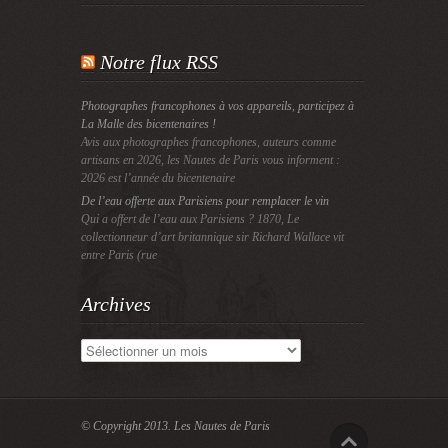
Notre flux RSS
Photographes francophones à vos appareils, participez à
La Malle des bicentenaires !
Avis aux photographes francophones, auteurs comme
artisans en 2026, les Nautes de Paris vous informent :
2026 est l’année du bicentenaire
De l’eau offerte aux Parisiens pour remplacer le vin
Qui a offert de l’eau aux Parisiens ? 1870, Le
collectionneur d’art britannique sir Richard Wallace vit
entre Paris (rue
Archives
Archives
© Copyright 2013.
Les Nautes de Paris