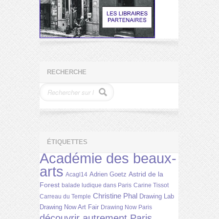
RECHERCHE
ÉTIQUETTES
Académie des beaux-
arts
Astrid de la
Adrien Goetz
Acagl14
Forest
balade ludique dans Paris
Carine Tissot
Christine Phal
Drawing Lab
Carreau du Temple
Drawing Now Art Fair
Drawing Now Paris
découvrir autrement Paris