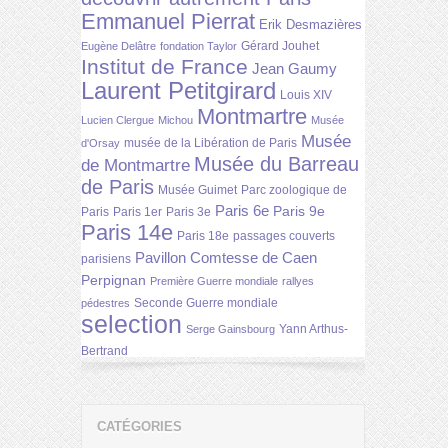
Emmanuel Pierrat
Erik Desmazières
Gérard Jouhet
Eugène Delâtre
fondation Taylor
Institut de France
Jean Gaumy
Laurent Petitgirard
Louis XIV
Montmartre
Lucien Clergue
Michou
Musée
Musée
musée de la Libération de Paris
d'Orsay
Musée du Barreau
de Montmartre
de Paris
Musée Guimet
Parc zoologique de
Paris 6e
Paris 9e
Paris
Paris 1er
Paris 3e
Paris 14e
Paris 18e
passages couverts
Pavillon Comtesse de Caen
parisiens
Perpignan
Première Guerre mondiale
rallyes
Seconde Guerre mondiale
pédestres
selection
Yann Arthus-
Serge Gainsbourg
Bertrand
CATÉGORIES