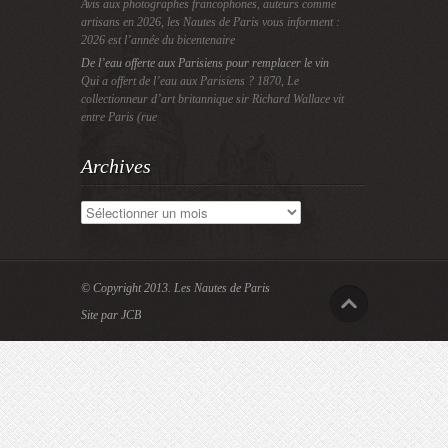
Avis aux photographes francophones, auteurs comme
artisans en 2026, les Nautes de Paris vous informent :
2026 est l’année du bicentenaire
De l’eau offerte aux Parisiens pour remplacer le vin
Qui a offert de l’eau aux Parisiens ? 1870, Le
collectionneur d’art britannique sir Richard Wallace vit
entre Paris (rue
Archives
Archives
© Copyright 2013.
Les Nautes de Paris
Site par JCB