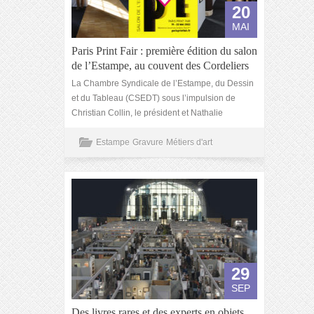
20
MAI
Paris Print Fair : première édition du salon
de l’Estampe, au couvent des Cordeliers
La Chambre Syndicale de l’Estampe, du Dessin
et du Tableau (CSEDT) sous l’impulsion de
Christian Collin, le président et Nathalie
Estampe
Gravure
Métiers d'art
29
SEP
Des livres rares et des experts en objets