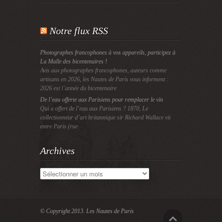
Notre flux RSS
Photographes francophones à vos appareils, participez à
La Malle des bicentenaires !
Avis aux photographes francophones, auteurs comme
artisans en 2026, les Nautes de Paris vous informent :
2026 est l’année du bicentenaire
De l’eau offerte aux Parisiens pour remplacer le vin
Qui a offert de l’eau aux Parisiens ? 1870, Le
collectionneur d’art britannique sir Richard Wallace vit
entre Paris (rue
Archives
Archives
© Copyright 2013.
Les Nautes de Paris