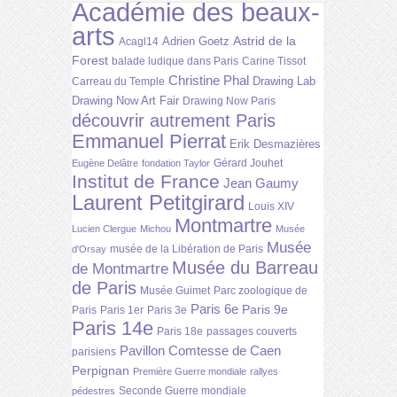
Académie des beaux-
arts
Astrid de la
Adrien Goetz
Acagl14
Forest
balade ludique dans Paris
Carine Tissot
Christine Phal
Drawing Lab
Carreau du Temple
Drawing Now Art Fair
Drawing Now Paris
découvrir autrement Paris
Emmanuel Pierrat
Erik Desmazières
Gérard Jouhet
Eugène Delâtre
fondation Taylor
Institut de France
Jean Gaumy
Laurent Petitgirard
Louis XIV
Montmartre
Lucien Clergue
Michou
Musée
Musée
musée de la Libération de Paris
d'Orsay
Musée du Barreau
de Montmartre
de Paris
Musée Guimet
Parc zoologique de
Paris 6e
Paris 9e
Paris
Paris 1er
Paris 3e
Paris 14e
Paris 18e
passages couverts
Pavillon Comtesse de Caen
parisiens
Perpignan
Première Guerre mondiale
rallyes
Seconde Guerre mondiale
pédestres