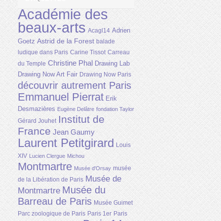
Académie des
beaux-arts
Adrien
Acagl14
Astrid de la Forest
Goetz
balade
ludique dans Paris
Carine Tissot
Carreau
Christine Phal
Drawing Lab
du Temple
Drawing Now Art Fair
Drawing Now Paris
découvrir autrement Paris
Emmanuel Pierrat
Erik
Desmazières
Eugène Delâtre
fondation Taylor
Institut de
Gérard Jouhet
France
Jean Gaumy
Laurent Petitgirard
Louis
XIV
Lucien Clergue
Michou
Montmartre
musée
Musée d'Orsay
Musée de
de la Libération de Paris
Musée du
Montmartre
Barreau de Paris
Musée Guimet
Parc zoologique de Paris
Paris 1er
Paris