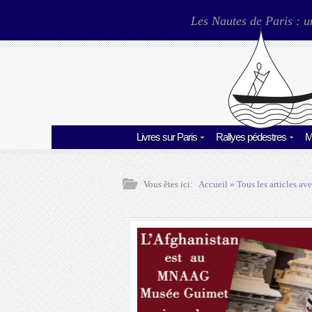
Les Nautes de Paris : u
Livres sur Paris
Rallyes pédestres
M
Vous êtes ici:
Accueil
» Tous les articles ave