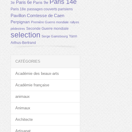
Paris 14e
Paris 6e
Paris 9e
3e
Paris 18e
passages couverts parisiens
Pavillon Comtesse de Caen
Perpignan
Première Guerre mondiale
rallyes
Seconde Guerre mondiale
pédestres
selection
Yann
Serge Gainsbourg
Arthus-Bertrand
CATÉGORIES
Académie des beaux-arts
Académie française
animaux
Animaux
Architecte
Artisanat