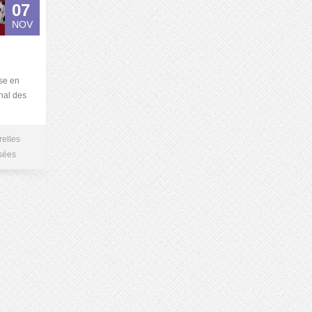
07
NOV
se en
nal des
relles
sées