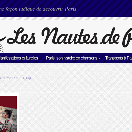
ne façon ludique de découvrir Paris
anifestations culturelles
Paris, son histoire en chansons
Transports à Par
c le mot-clé :
is_tag