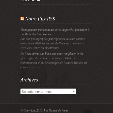
Notre flux RSS
Photographes francophones à vos appareils, participez à
La Malle des bicentenaires !
Avis aux photographes francophones, auteurs comme
artisans en 2026, les Nautes de Paris vous informent :
2026 est l’année du bicentenaire
De l’eau offerte aux Parisiens pour remplacer le vin
Qui a offert de l’eau aux Parisiens ? 1870, Le
collectionneur d’art britannique sir Richard Wallace vit
entre Paris (rue
Archives
Archives
© Copyright 2013.
Les Nautes de Paris