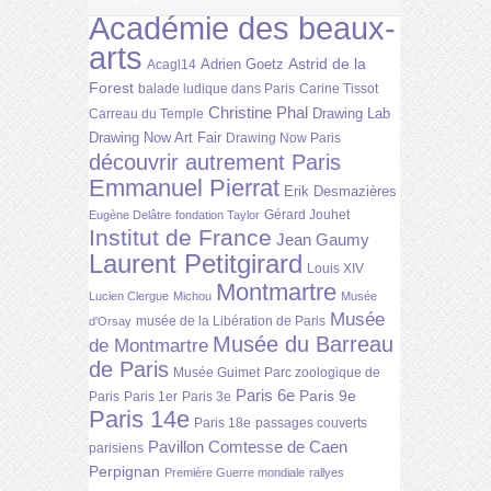
Académie des beaux-
arts
Astrid de la
Adrien Goetz
Acagl14
Forest
balade ludique dans Paris
Carine Tissot
Christine Phal
Drawing Lab
Carreau du Temple
Drawing Now Art Fair
Drawing Now Paris
découvrir autrement Paris
Emmanuel Pierrat
Erik Desmazières
Gérard Jouhet
Eugène Delâtre
fondation Taylor
Institut de France
Jean Gaumy
Laurent Petitgirard
Louis XIV
Montmartre
Lucien Clergue
Michou
Musée
Musée
musée de la Libération de Paris
d'Orsay
Musée du Barreau
de Montmartre
de Paris
Musée Guimet
Parc zoologique de
Paris 6e
Paris 9e
Paris
Paris 1er
Paris 3e
Paris 14e
Paris 18e
passages couverts
Pavillon Comtesse de Caen
parisiens
Perpignan
Première Guerre mondiale
rallyes