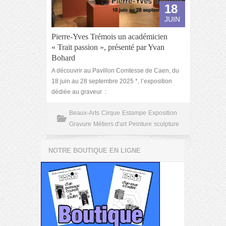
18
JUIN
Pierre-Yves Trémois un académicien
« Trait passion », présenté par Yvan
Bohard
A découvrir au Pavillon Comtesse de Caen, du
18 juin au 28 septembre 2025 *, l’exposition
dédiée au graveur :
Beaux-Arts
Cirque
Estampe
Exposition
Gravure
Métiers d'art
Peinture
sculpture
NOTRE BOUTIQUE EN LIGNE