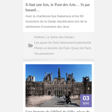
Il était une fois, le Pont des Arts… Si par
hasard…
Avec la chanteuse Aya Nakamura et les 60
musiciens de la Garde républicaine lors de la
cérémonie d’ouverture des Jeux
Histoire
La Seine des Nautes
Les quais de Paris
Monument patrimonial
Photos et dessins de Paris
Quais de Paris
Vie parisienne
03
MAI
Une histoire de l’Hôtel de Ville, place de