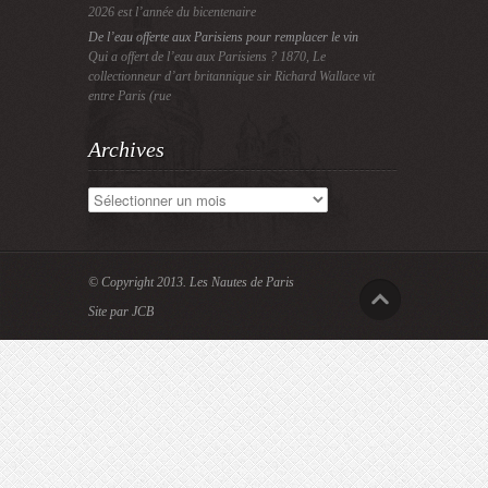
2026 est l’année du bicentenaire
De l’eau offerte aux Parisiens pour remplacer le vin
Qui a offert de l’eau aux Parisiens ? 1870, Le
collectionneur d’art britannique sir Richard Wallace vit
entre Paris (rue
Archives
Archives
© Copyright 2013.
Les Nautes de Paris
Site par JCB