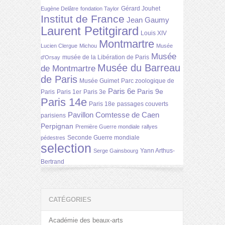
Gérard Jouhet
Eugène Delâtre
fondation Taylor
Institut de France
Jean Gaumy
Laurent Petitgirard
Louis XIV
Montmartre
Lucien Clergue
Michou
Musée
Musée
musée de la Libération de Paris
d'Orsay
Musée du Barreau
de Montmartre
de Paris
Musée Guimet
Parc zoologique de
Paris 6e
Paris 9e
Paris
Paris 1er
Paris 3e
Paris 14e
Paris 18e
passages couverts
Pavillon Comtesse de Caen
parisiens
Perpignan
Première Guerre mondiale
rallyes
Seconde Guerre mondiale
pédestres
selection
Yann Arthus-
Serge Gainsbourg
Bertrand
CATÉGORIES
Académie des beaux-arts