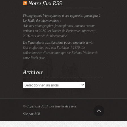
Notre flux RSS
Photographes francophones à vos appareils, participez à
La Malle des bicentenaires !
Avis aux photographes francophones, auteurs comme
artisans en 2026, les Nautes de Paris vous informent :
2026 est l’année du bicentenaire
De l’eau offerte aux Parisiens pour remplacer le vin
Qui a offert de l’eau aux Parisiens ? 1870, Le
collectionneur d’art britannique sir Richard Wallace vit
entre Paris (rue
Archives
Archives
© Copyright 2013.
Les Nautes de Paris
Site par JCB