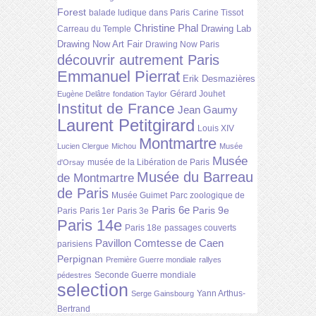
Forest
balade ludique dans Paris
Carine Tissot
Christine Phal
Drawing Lab
Carreau du Temple
Drawing Now Art Fair
Drawing Now Paris
découvrir autrement Paris
Emmanuel Pierrat
Erik Desmazières
Gérard Jouhet
Eugène Delâtre
fondation Taylor
Institut de France
Jean Gaumy
Laurent Petitgirard
Louis XIV
Montmartre
Lucien Clergue
Michou
Musée
Musée
musée de la Libération de Paris
d'Orsay
Musée du Barreau
de Montmartre
de Paris
Musée Guimet
Parc zoologique de
Paris 6e
Paris 9e
Paris
Paris 1er
Paris 3e
Paris 14e
Paris 18e
passages couverts
Pavillon Comtesse de Caen
parisiens
Perpignan
Première Guerre mondiale
rallyes
Seconde Guerre mondiale
pédestres
selection
Yann Arthus-
Serge Gainsbourg
Bertrand